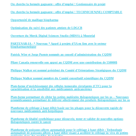
On cherche la formule gagnante : offre d’emploi ! Gestionnaire de projet
On cherche la formule gagnante : offre d’emploi ! TECHNICIEN(NE) COMPTABLE
Opportunité de maillage biopharma
Optimisation du suivi des patients atteints de LDGCB
Ouverture du Merck Digital Sciences Studio (MDSS) à Montréal
PARTENAR-IA - * Nouveau * Appel à projets d’IA en lien avec le secteur
biopharmaceutique
Patrick Wier et Jorge Puente nommés au conseil d’administration du CQDM
Pfizer Canada renouvelle son appui au CQDM avec une contribution de 550000$
Philippe Walker est nommé président du Comité d’Orientations Stratégiques du CQDM
Philippe Walker nommé membre du Comité consultatif scientifique du CQDM
Plate-forme d’enrichissement des cellules tumorales circulantes (CTC) pour la
caractérisation et la sensibilité aux médicaments anticancéreux
Plate-forme permettant de cibler les petites molécules thérapeutiques sur les os – Nouveaux
promédicaments permettant de délivrer sélectivement des produits thérapeutiques sur les os
Plateforme de criblage à haut débit basée sur les phages pour la découverte rapide de
nouveaux médicaments anti-herpétiques
Plateforme de létalité synthétique pour découvrir, tester et valider de nouvelles options
thérapeutiques contre le cancer
Plateforme de poissons-zèbres automatisée pour le criblage à haut débit : Technologie
automatisée de poissons-zèbres à haut débit visant à accélérer le criblage in vivo de petites
molécules dans des modèles de maladies