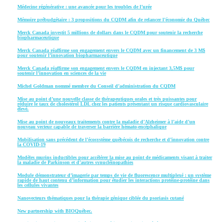
Médecine régénérative : une avancée pour les troubles de l’urée
Mémoire prébudgétaire : 3 propositions du CQDM afin de relancer l’économie du Québec
Merck Canada investit 5 millions de dollars dans le CQDM pour soutenir la recherche
biopharmaceutique
Merck Canada réaffirme son engagement envers le CQDM avec un financement de 3 M$
pour soutenir l’innovation biopharmaceutique
Merck Canada réaffirme son engagement envers le CQDM en injectant 3,5M$ pour
soutenir l’innovation en sciences de la vie
Michel Goldman nommé membre du Conseil d’administration du CQDM
Mise au point d’une nouvelle classe de thérapeutiques orales et très puissantes pour
réduire le taux de cholestérol LDL chez les patients présentant un risque cardiovasculaire
élevé.
Mise au point de nouveaux traitements contre la maladie d’Alzheimer à l’aide d’un
nouveau vecteur capable de traverser la barrière hémato-encéphalique
Mobilisation sans précédent de l’écosystème québécois de recherche et d’innovation contre
la COVID-19
Modèles murins inductibles pour accélérer la mise au point de médicaments visant à traiter
la maladie de Parkinson et d’autres synucléinopathies
Module démonstrateur d’imagerie par temps de vie de fluorescence multiplexé : un système
rapide de haut contenu d’information pour étudier les interactions protéine-protéine dans
les cellules vivantes
Nanovecteurs thématiques pour la thérapie génique ciblée du psoriasis cutané
New partnership with BIOQuébec.