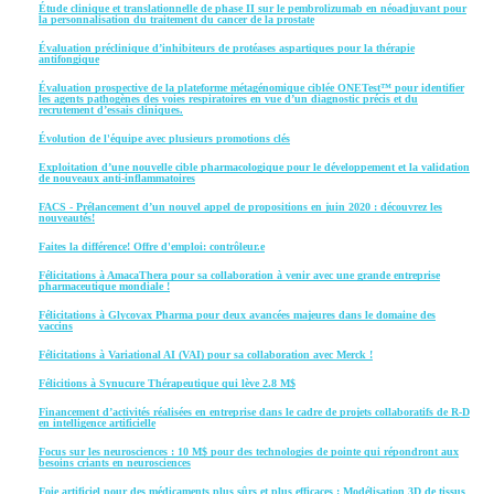
Étude clinique et translationnelle de phase II sur le pembrolizumab en néoadjuvant pour
la personnalisation du traitement du cancer de la prostate
Évaluation préclinique d’inhibiteurs de protéases aspartiques pour la thérapie
antifongique
Évaluation prospective de la plateforme métagénomique ciblée ONETest™ pour identifier
les agents pathogènes des voies respiratoires en vue d’un diagnostic précis et du
recrutement d’essais cliniques.
Évolution de l'équipe avec plusieurs promotions clés
Exploitation d’une nouvelle cible pharmacologique pour le développement et la validation
de nouveaux anti-inflammatoires
FACS - Prélancement d’un nouvel appel de propositions en juin 2020 : découvrez les
nouveautés!
Faites la différence! Offre d'emploi: contrôleur.e
Félicitations à AmacaThera pour sa collaboration à venir avec une grande entreprise
pharmaceutique mondiale !
Félicitations à Glycovax Pharma pour deux avancées majeures dans le domaine des
vaccins
Félicitations à Variational AI (VAI) pour sa collaboration avec Merck !
Félicitions à Synucure Thérapeutique qui lève 2.8 M$
Financement d’activités réalisées en entreprise dans le cadre de projets collaboratifs de R-D
en intelligence artificielle
Focus sur les neurosciences : 10 M$ pour des technologies de pointe qui répondront aux
besoins criants en neurosciences
Foie artificiel pour des médicaments plus sûrs et plus efficaces : Modélisation 3D de tissus