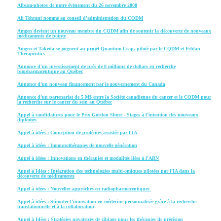
Album-photos de notre événement du 26 novembre 2008
Ali Tehrani nommé au conseil d’administration du CQDM
Amgen devient un nouveau membre du CQDM afin de soutenir la découverte de nouveaux
médicaments de pointe
Amgen et Takeda se joignent au projet Quantum Leap, piloté par le CQDM et Feldan
Therapeutics
Annonce d'un investissement de près de 8 millions de dollars en recherche
biopharmaceutique au Québec
Annonce d'un nouveau financement par le gouvernement du Canada
Annonce d’un partenariat de 5 M$ entre la Société canadienne du cancer et le CQDM pour
la recherche sur le cancer du sein au Québec
Appel à candidatures pour le Prix Gordon Shore - Stages à l’intention des nouveaux
diplômés
Appel à idées : Conception de protéines assistée par l'IA
Appel à idées : Immunothérapies de nouvelle génération
Appel à idées : Innovations en thérapies et modalités liées à l’ARN
Appel à Idées : Intégration des technologies multi-omiques pilotées par l’IA dans la
découverte de médicaments
Appel à idées : Nouvelles approches en radiopharmaceutiques
Appel à idées : Stimuler l’innovation en médecine personnalisée grâce à la recherche
translationnelle et à la collaboration
Appel à Idées : Stratégies novatrices de ciblage pour les thérapies de précision