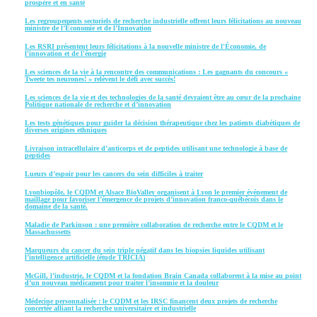
prospère et en santé
Les regroupements sectoriels de recherche industrielle offrent leurs félicitations au nouveau
ministre de l’Économie et de l’Innovation
Les RSRI présentent leurs félicitations à la nouvelle ministre de l'Économie, de
l'innovation et de l'énergie
Les sciences de la vie à la rencontre des communications : Les gagnants du concours «
Tweete tes neurones! » relèvent le défi avec succès!
Les sciences de la vie et des technologies de la santé devraient être au cœur de la prochaine
Politique nationale de recherche et d’innovation
Les tests génétiques pour guider la décision thérapeutique chez les patients diabétiques de
diverses origines ethniques
Livraison intracellulaire d’anticorps et de peptides utilisant une technologie à base de
peptides
Lueurs d’espoir pour les cancers du sein difficiles à traiter
Lyonbiopôle, le CQDM et Alsace BioValley organisent à Lyon le premier événement de
maillage pour favoriser l’émergence de projets d’innovation franco-québécois dans le
domaine de la santé.
Maladie de Parkinson : une première collaboration de recherche entre le CQDM et le
Massachussetts
Marqueurs du cancer du sein triple négatif dans les biopsies liquides utilisant
l’intelligence artificielle (étude TRICIA)
McGill, l’industrie, le CQDM et la fondation Brain Canada collaborent à la mise au point
d’un nouveau médicament pour traiter l’insomnie et la douleur
Médecine personnalisée : le CQDM et les IRSC financent deux projets de recherche
concertée alliant la recherche universitaire et industrielle