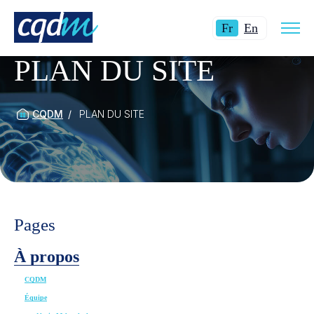
Ouvri
Langue
Switch
la
Fr
En
navig
actuelle
language
du
site
PLAN DU SITE
:
to
Français.
English.
CQDM
PLAN DU SITE
Pages
À propos
CQDM
Équipe