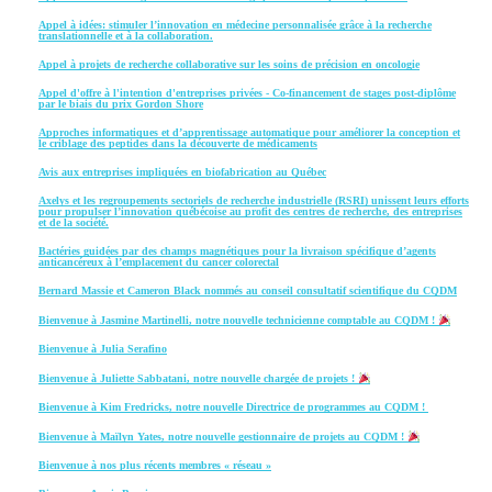
Appel à idées: stimuler l’innovation en médecine personnalisée grâce à la recherche
translationnelle et à la collaboration.
Appel à projets de recherche collaborative sur les soins de précision en oncologie
Appel d'offre à l'intention d'entreprises privées - Co-financement de stages post-diplôme
par le biais du prix Gordon Shore
Approches informatiques et d’apprentissage automatique pour améliorer la conception et
le criblage des peptides dans la découverte de médicaments
Avis aux entreprises impliquées en biofabrication au Québec
Axelys et les regroupements sectoriels de recherche industrielle (RSRI) unissent leurs efforts
pour propulser l’innovation québécoise au profit des centres de recherche, des entreprises
et de la société.
Bactéries guidées par des champs magnétiques pour la livraison spécifique d’agents
anticancéreux à l’emplacement du cancer colorectal
Bernard Massie et Cameron Black nommés au conseil consultatif scientifique du CQDM
Bienvenue à Jasmine Martinelli, notre nouvelle technicienne comptable au CQDM !
Bienvenue à Julia Serafino
Bienvenue à Juliette Sabbatani, notre nouvelle chargée de projets !
Bienvenue à Kim Fredricks, notre nouvelle Directrice de programmes au CQDM !
Bienvenue à Maïlyn Yates, notre nouvelle gestionnaire de projets au CQDM !
Bienvenue à nos plus récents membres « réseau »