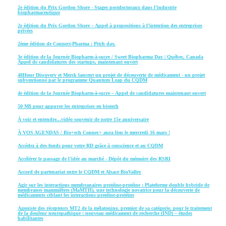
2e édition du Prix Gordon Shore - Stages postdoctoraux dans l’industrie
biopharmaceutique
2e édition du Prix Gordon Shore – Appel à propositions à l’intention des entreprises
privées
2ème édition de Connect-Pharma : Pitch day.
3e édition de la Journée Biopharm-à-sucre / Sweet Biopharma Day | Québec, Canada
Appel de candidatures des startups, maintenant ouvert
48Hour Discovery et Merck lancent un projet de découverte de médicament - un projet
subventionné par le programme Quantum Leap du CQDM
4e édition de la Journée Biopharm-à-sucre – Appel de candidatures maintenant ouvert
50 M$ pour appuyer les entreprises en biotech
À voir et entendre...vidéo souvenir de notre 15e anniversaire
À VOS AGENDAS / Bio+ech Connec+ aura lieu le mercredi 16 mars !
Accédez à des fonds pour votre RD grâce à conscience et au CQDM
Accélérer le passage de l’idée au marché - Dépôt du mémoire des RSRI
Accord de partenariat entre le CQDM et Alsace BioValley
Agir sur les interactions membranaires protéine-protéine : Plateforme double hybride de
membranes mammifères (MaMTH), une technologie novatrice pour la découverte de
médicaments ciblant les interactions protéine-protéine
Agoniste des récepteurs MT2 de la mélatonine, premier de sa catégorie, pour le traitement
de la douleur neuropathique : nouveau médicament de recherche (IND) – études
habilitantes