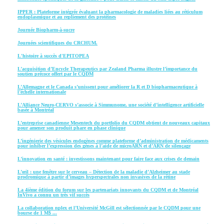
IPPER : Plateforme intégrée évaluant la pharmacologie de maladies liées au réticulum
endoplasmique et au repliement des protéines
Journée Biopharm-à-sucre
Journées scientifiques du CRCHUM.
L'histoire à succès d'EPITOPEA
L’acquisition d’Encycle Therapeutics par Zealand Pharma illustre l’importance du
soutien précoce offert par le CQDM
L’Allemagne et le Canada s’unissent pour améliorer la R et D biopharmaceutique à
l’échelle internationale
L’Alliance Neuro-CERVO s’associe à Simmunome, une société d’intelligence artificielle
basée à Montréal
L’entreprise canadienne Mesentech du portfolio du CQDM obtient de nouveaux capitaux
pour amener son produit phare en phase clinique
L’ingénierie des vésicules endogènes comme plateforme d’administration de médicaments
pour inhiber l’expression des gènes à l’aide de microARN et d’ARN de silençage
L’innovation en santé : investissons maintenant pour faire face aux crises de demain
L’œil : une fenêtre sur le cerveau – Détection de la maladie d’Alzheimer au stade
prodromique à partir d’images hyperspectrales non invasives de la rétine
La 4ième édition du forum sur les partenariats innovants du CQDM et de Montréal
InVivo a connu un très vif succès
La collaboration nplex et l’Université McGill est sélectionnée par le CQDM pour une
bourse de 1 M$ ...