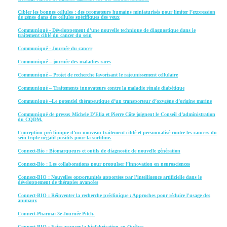
Cibler les bonnes cellules : des promoteurs humains miniaturisés pour limiter l’expression
de gènes dans des cellules spécifiques des yeux
Communiqué - Développement d'une nouvelle technique de diagnostique dans le
traitement ciblé du cancer du sein
Communiqué - Journée du cancer
Communiqué – journée des maladies rares
Communiqué – Projet de recherche favorisant le rajeunissement cellulaire
Communiqué – Traitements innovateurs contre la maladie rénale diabétique
Communiqué –Le potentiel thérapeutique d’un transporteur d’oxygène d’origine marine
Communiqué de presse: Michele D’Elia et Pierre Côte joignent le Conseil d’administration
du CQDM.
Conception préclinique d’un nouveau traitement ciblé et personnalisé contre les cancers du
sein triple négatif positifs pour la sortiline.
Connect-Bio : Biomarqueurs et outils de diagnostic de nouvelle génération
Connect-Bio : Les collaborations pour propulser l’innovation en neurosciences
Connect-BIO : Nouvelles opportunités apportées par l’intelligence artificielle dans le
développement de thérapies avancées
Connect-BIO : Réinventer la recherche préclinique : Approches pour réduire l'usage des
animaux
Connect-Pharma: 3e Journée Pitch.
Connect‑BIO : Faire avancer la biofabrication au Québec