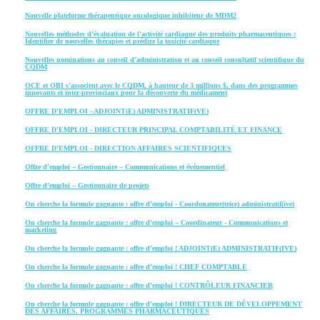
Nouvelle plateforme thérapeutique oncologique inhibiteur de MDM2
Nouvelles méthodes d’évaluation de l’activité cardiaque des produits pharmaceutiques :
Identifier de nouvelles thérapies et prédire la toxicité cardiaque
Nouvelles nominations au conseil d’administration et au conseil consultatif scientifique du
CQDM
OCE et OBI s’associent avec le CQDM, à hauteur de 3 millions $, dans des programmes
innovants et inter-provinciaux pour la découverte du médicament
OFFRE D'EMPLOI - ADJOINT(E) ADMINISTRATIF(VE)
OFFRE D'EMPLOI - DIRECTEUR PRINCIPAL COMPTABILITÉ ET FINANCE
OFFRE D'EMPLOI - DIRECTION AFFAIRES SCIENTIFIQUES
Offre d’emploi – Gestionnaire – Communications et événementiel
Offre d’emploi – Gestionnaire de projets
On cherche la formule gagnante : offre d’emploi - Coordonateur(trice) administratif(ive)
On cherche la formule gagnante : offre d’emploi – Coordinateur - Communications et
marketing
On cherche la formule gagnante : offre d’emploi ! ADJOINT(E) ADMINISTRATIF(IVE)
On cherche la formule gagnante : offre d’emploi ! CHEF COMPTABLE
On cherche la formule gagnante : offre d’emploi ! CONTRÔLEUR FINANCIER
On cherche la formule gagnante : offre d’emploi ! DIRECTEUR DE DÉVELOPPEMENT
DES AFFAIRES, PROGRAMMES PHARMACEUTIQUES