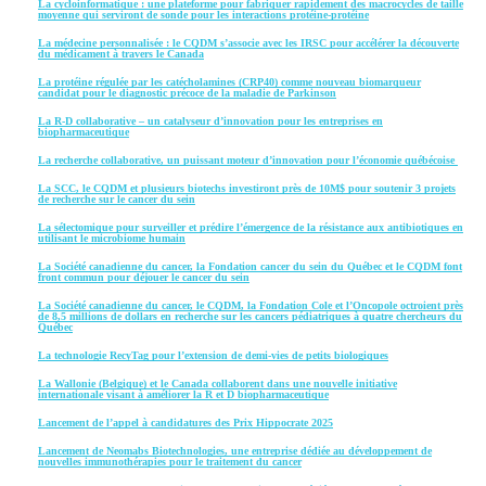
La cycloinformatique : une plateforme pour fabriquer rapidement des macrocycles de taille
moyenne qui serviront de sonde pour les interactions protéine-protéine
La médecine personnalisée : le CQDM s’associe avec les IRSC pour accélérer la découverte
du médicament à travers le Canada
La protéine régulée par les catécholamines (CRP40) comme nouveau biomarqueur
candidat pour le diagnostic précoce de la maladie de Parkinson
La R-D collaborative – un catalyseur d’innovation pour les entreprises en
biopharmaceutique
La recherche collaborative, un puissant moteur d’innovation pour l’économie québécoise
La SCC, le CQDM et plusieurs biotechs investiront près de 10M$ pour soutenir 3 projets
de recherche sur le cancer du sein
La sélectomique pour surveiller et prédire l’émergence de la résistance aux antibiotiques en
utilisant le microbiome humain
La Société canadienne du cancer, la Fondation cancer du sein du Québec et le CQDM font
front commun pour déjouer le cancer du sein
La Société canadienne du cancer, le CQDM, la Fondation Cole et l’Oncopole octroient près
de 8,5 millions de dollars en recherche sur les cancers pédiatriques à quatre chercheurs du
Québec
La technologie RecyTag pour l’extension de demi-vies de petits biologiques
La Wallonie (Belgique) et le Canada collaborent dans une nouvelle initiative
internationale visant à améliorer la R et D biopharmaceutique
Lancement de l’appel à candidatures des Prix Hippocrate 2025
Lancement de Neomabs Biotechnologies, une entreprise dédiée au développement de
nouvelles immunothérapies pour le traitement du cancer