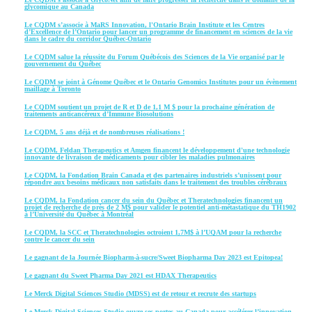
glycomique au Canada
Le CQDM s’associe à MaRS Innovation, l'Ontario Brain Institute et les Centres
d’Excellence de l’Ontario pour lancer un programme de financement en sciences de la vie
dans le cadre du corridor Québec-Ontario
Le CQDM salue la réussite du Forum Québécois des Sciences de la Vie organisé par le
gouvernement du Québec
Le CQDM se joint à Génome Québec et le Ontario Genomics Institutes pour un évènement
maillage à Toronto
Le CQDM soutient un projet de R et D de 1,1 M $ pour la prochaine génération de
traitements anticancéreux d’Immune Biosolutions
Le CQDM, 5 ans déjà et de nombreuses réalisations !
Le CQDM, Feldan Therapeutics et Amgen financent le développement d'une technologie
innovante de livraison de médicaments pour cibler les maladies pulmonaires
Le CQDM, la Fondation Brain Canada et des partenaires industriels s’unissent pour
répondre aux besoins médicaux non satisfaits dans le traitement des troubles cérébraux
Le CQDM, la Fondation cancer du sein du Québec et Theratechnologies financent un
projet de recherche de près de 2 M$ pour valider le potentiel anti-métastatique du TH1902
à l’Université du Québec à Montréal
Le CQDM, la SCC et Theratechnologies octroient 1,7M$ à l’UQAM pour la recherche
contre le cancer du sein
Le gagnant de la Journée Biopharm-à-sucre/Sweet Biopharma Day 2023 est Epitopea!
Le gagnant du Sweet Pharma Day 2021 est HDAX Therapeutics
Le Merck Digital Sciences Studio (MDSS) est de retour et recrute des startups
Le Merck Digital Sciences Studio ouvre ses portes au Canada pour accélérer l’innovation