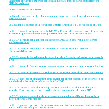
Lancement du Centre d'expertise sur les maladies rares médiées par le complément du
CHU Sainte-Justine
Le 10e anniversaire du CQDM
Le Canada doit miser sur la collaboration pour faire émerger ses futurs champions en
sciences de la vie
Le Corridor des sciences de la vie Québec-Ontario : Parmi le top 5 en Amérique du Nord
Le CQDM accorde un financement de 1,15 M$ à l’équipe du professeur Yves St-Pierre afin
de mettre au point une immunothérapie révolutionnaire contre le cancer du sein
Le CQDM accueille deux nouveaux membres pharma à son consortium de recherche
biopharmaceutique
Le CQDM accueille deux nouveaux membres Pharma, Boehringer Ingelheim et
GlaxoSmithKline Inc.
Le CQDM accueille favorablement la mise à jour de la Stratégie québécoise des sciences de
la vie
Le CQDM accueille Novartis comme nouveau membre contribuant au programme Explore
Le CQDM accueille Zymeworks parmi les membres de son consortium biopharmaceutique
Le CQDM annonce du financement pour développer un test prédictif de la progression de
la maladie chez les patients infectés par la COVID-19
Le CQDM annonce la création d’une plateforme de services de biofabrication pour
propulser l’expertise québécoise et accélérer le développement de thérapies ARN
Le CQDM annonce la création de programmes de formations dédiés aux besoins de la
filière de l’ARN thérapeutiques
Le CQDM annonce une nouvelle initiative pour stimuler l'innovation et l'entrepreneuriat
dans la filière des thérapies ARN au Québec