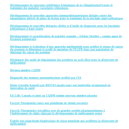
Développement de nouveaux inhibiteurs biologiques de la Sémaphorine3A pour le
traitement des maladies vasculaires rétiniennes.
Développement de nouvelles approches immunothérapeutiques dirigées contre des
néoantigènes dérivés de gènes de fusion pour le traitement de la leucémie aiguë pédiatrique
Développement de nouvelles thérapies ciblées et d’outils de diagnostic pour les leucémies
pédiatriques à haut risque
Développement et caractérisation de peptides nommés « Feldan Shuttles » comme agent de
livraison pulmonaire
Développement et évaluation d’une approche multimodale pour prédire le risque de cancer
du poumon et déterminer le profil de mutation de l’EGFR dans une population de
dépistage du cancer du poumon
Développer des outils de dégradation des protéines en accès libre pour la découverte de
médicaments
Devenez membre CQDM
Diagnostic des tumeurs neuroendocrines accéléré par l’IA
Diane Gosselin honorée par BIOTECanada pour son leadership exceptionnel en
innovation en santé
Eli Lilly Canada se joint au CQDM comme nouveau membre pharma
Encycle Therapeutics lance une plateforme de chimie novatrice
Encycle Therapeutics travaillera avec de grandes sociétés pharmaceutiques à
l’établissement de règles régissant le développement de médicaments oraux
Établir une plate-forme biophysique de classe mondiale qui accélérera la découverte de
médicaments