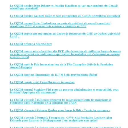
Le CQDM nomine John Delaney et Jennifer Hamilton en tant que membres du Conseil
scientifique consultatif
Le CQDM nomine Kuldeep Neote en tant que membre du Conseil scientifique consultatif
Le CQDM nomme Brian Underdown au poste de président du conseil consultatif
scientifique (CCS) et nomme trois nouveaux membres au CCS
Le CQDM octroie une subvention au Centre de Recherche du CHU de Québec-Université
Laval ...
Le CQDM présent à NeuroSphere
Le CQDM recevra une subvention des RCE afin de trouver de meilleures façons de mettre
au point et à l’essai des médicaments qui traitent les maladies qui s’attaquent au système
nerveux central
Le CQDM reçoit le Prix Innovation lors de la Fête Champêtre 2010 de la Fondation
Armand-Frappier
Le CQDM reçoit un financement de 11.7 M $ du gouvernement fédéral
Le CQDM recrute un(e) Conseiller·ère en innovation
Le CQDM recrute! Stagiaire d’été pour un poste en administration et comptabilité, vous
intéresse? Appliquez dès maintenant!
Le CQDM s'associe à D2R pour renforcer les collaborations entre les chercheurs et
l'industrie dans le domaine de la recherche sur l'ARN
Le CQDM s'associe à Génome Québec pour lancer le Défi « Tweete tes neurones »
Le CQDM s'associe à Neurasic Therapeutics, CSVS et la Fondation Louise et Alan
Edwards pour financer le développement d'un analgésique non opiacé
Le CQDM s’associe à GlycoNet afin de faire progresser la recherche dans le domaine de la