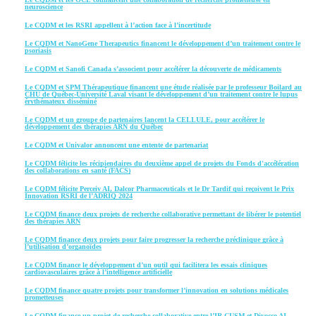
neuroscience
Le CQDM et les RSRI appellent à l’action face à l’incertitude
Le CQDM et NanoGene Therapeutics financent le développement d’un traitement contre le
psoriasis
Le CQDM et Sanofi Canada s’associent pour accélérer la découverte de médicaments
Le CQDM et SPM Thérapeutique financent une étude réalisée par le professeur Boilard au
CHU de Québec-Université Laval visant le développement d’un traitement contre le lupus
érythémateux disséminé
Le CQDM et un groupe de partenaires lancent la CELLULE, pour accélérer le
développement des thérapies ARN du Québec
Le CQDM et Univalor annoncent une entente de partenariat
Le CQDM félicite les récipiendaires du deuxième appel de projets du Fonds d'accélération
des collaborations en santé (FACS)
Le CQDM félicite Perceiv AI, Dalcor Pharmaceuticals et le Dr Tardif qui reçoivent le Prix
Innovation RSRI de l’ADRIQ 2024
Le CQDM finance deux projets de recherche collaborative permettant de libérer le potentiel
des thérapies ARN
Le CQDM finance deux projets pour faire progresser la recherche préclinique grâce à
l’utilisation d’organoïdes
Le CQDM finance le développement d’un outil qui facilitera les essais cliniques
cardiovasculaires grâce à l’intelligence artificielle
Le CQDM finance quatre projets pour transformer l’innovation en solutions médicales
prometteuses
Le CQDM finance un projet de recherche collaborative entre l’IR-CUSM et Divocco AI