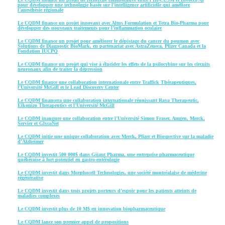
pour développer une technologie basée sur l’intelligence artificielle qui améliore
l’anesthésie régionale
Le CQDM finance un projet innovant avec Altus Formulation et Tetra Bio-Pharma pour
développer des nouveaux traitements pour l’inflammation oculaire
Le CQDM finance un projet pour améliorer le dépistage du cancer du poumon avec
Solutions de Diagnostic BioMark, en partenariat avec AstraZeneca, Pfizer Canada et la
Fondation IUCPQ
Le CQDM finance un projet qui vise à élucider les effets de la psilocybine sur les circuits
neuronaux afin de traiter la dépression
Le CQDM finance une collaboration internationale entre Traffick Thérapeutiques,
l’Université McGill et le Lead Discovery Center
Le CQDM financera une collaboration internationale réunissant Raya Therapeutic,
Eikonizo Therapeutics et l’Université McGill
Le CQDM inaugure une collaboration entre l’Université Simon Fraser, Amgen, Merck,
Servier et GlycoNet
Le CQDM initie une unique collaboration avec Merck, Pfizer et Biospective sur la maladie
d’Alzheimer
Le CQDM investit 500 000$ dans Giiant Pharma, une entreprise pharmaceutique
québécoise à fort potentiel en gastro-entérologie
Le CQDM investit dans Morphocell Technologies, une société montréalaise de médecine
régénérative
Le CQDM investit dans trois projets porteurs d’espoir pour les patients atteints de
maladies complexes
Le CQDM investit plus de 10 M$ en innovation biopharmaceutique
Le CQDM lance son premier appel de propositions