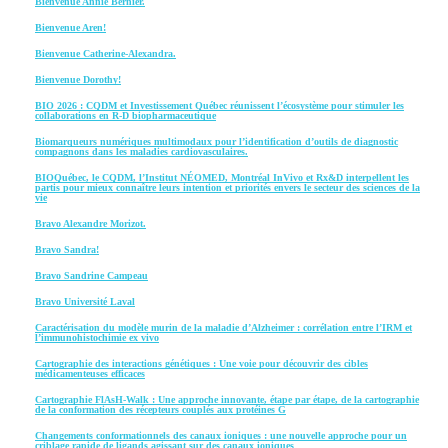
Bienvenue Annie Bernier.
Bienvenue Aren!
Bienvenue Catherine-Alexandra.
Bienvenue Dorothy!
BIO 2026 : CQDM et Investissement Québec réunissent l’écosystème pour stimuler les
collaborations en R‑D biopharmaceutique
Biomarqueurs numériques multimodaux pour l’identification d’outils de diagnostic
compagnons dans les maladies cardiovasculaires.
BIOQuébec, le CQDM, l’Institut NÉOMED, Montréal InVivo et Rx&D interpellent les
partis pour mieux connaître leurs intention et priorités envers le secteur des sciences de la
vie
Bravo Alexandre Morizot.
Bravo Sandra!
Bravo Sandrine Campeau
Bravo Université Laval
Caractérisation du modèle murin de la maladie d’Alzheimer : corrélation entre l’IRM et
l’immunohistochimie ex vivo
Cartographie des interactions génétiques : Une voie pour découvrir des cibles
médicamenteuses efficaces
Cartographie FlAsH-Walk : Une approche innovante, étape par étape, de la cartographie
de la conformation des récepteurs couplés aux protéines G
Changements conformationnels des canaux ioniques : une nouvelle approche pour un
criblage rapide de ligands agissant sur des canaux ioniques