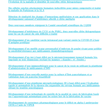
l’évolution de la maladie et identifier de nouvelles cibles thérapeutiques
Des cellules souches pluripotentes humaines inductibles pour mieux comprendre et traiter
la maladie de Parkinson et la SLA
Détection de similarité des champs d’interactions moléculaires et son application dans le
développement rationnel d’inhibiteurs sélectifs à cibles multiples
Deux nouveaux membres rejoignent le Comité consultatif scientifique du CQDM
Développement d’inhibiteurs de CUX1 et du PARG, deux nouvelles cibles thérapeutiques
pour les cas de cancer du sein difficiles à traiter
Développement d’un candidat vaccin intranasal pan-variant contre la COVID-19 à base
d’antigène protéique
Développement d’un modèle avatar personnalisé d’embryon de poulet vivant pour prédire
la sensibilité/résistance aux médicaments chimiothérapeutiques
Développement d’un test à haut débit sur le microenvironnement tumoral humain bio-
imprimée en trois dimensions recréant les tumeurs « chaudes » et « froides »
Développement d’une immunothérapie pour le cancer de la vessie en utilisant la plateforme
d’administration de médicaments d’IMV
Développement d’une nouvelle matrice pour la culture d’îlots pancréatiques et sa
validation dans un pancréas bioartificiel
Développement d’une plateforme microphysiologique 3D à haut débit pour l’évaluation
rapide et automatisée de la réponse des organoïdes du cerveau humain aux médicaments
ciblant les troubles neurologiques
Développement d’une technologie de contrôle de la qualité en cours de fabrication basée
sur l’apprentissage automatique pour les usines lors de la fabrication de vaccins
Développement de correcteurs pharmacologiques pour le déficit en alpha-1-antitrypsine
(ATD) à l’aide de VIPER