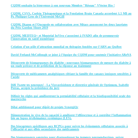
CQDM souhaite la bienvenue à son nouveau Membre "Réseau" VVector Bio !
CQDM, CSVS, Corbin Thérapeutique et la Fondation Brain Canada accordent 1,5 M$ au
Pr. Philippe Gros de l’Université McGill
CQDM, Diazon et l’Oncopole en collaboration avec Mitacs annoncent les deux lauréates
du Prix Gordon Shore 2019
CQDM, MEDTEQ+ et Montréal InVivo s'associent à IVADO afin de promouvoir
l'innovation en santé numérique
Création d’un pôle d’attraction mondial en thérapies fondées sur l’ARN au Québec
David Ferland-McCollough se joint à l’équipe du CQDM pour soutenir l’initiative AReNA
Découverte de biomarqueurs du diabète : nouveaux biomarqueurs de mesure du diabète à
un stade précoce et de prédiction de la réponse au traitement
Découverte de médicaments analgésiques ciblant la famille des canaux ioniques sensibles à
l’acide
Défi Tweete tes neurones! - La Vice-présidente et directrice générale de Optimum, Isabelle
Perras, accepte la présidence du jury
Définir les règles qui amélioreront la perméabilité cellulaire et la biodisponibilité orale des
macrocycles
Délai additionnel pour dépôt de projets SynergiQc
Démonstration in vivo de la capacité à améliorer l’efférocytose et à contrôler l’inflammation
liée au lupus érythémateux systémique (LES).
Des biocapteurs spécifiques aux RCPGs pour suivre les événements cellulaires associés à
l’efficacité et aux effets secondaires des médicaments
Des biomarqueurs sanguins pour diagnostiquer les tumeurs neuroendocrines, suivre