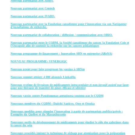
Nouveau partenariat avec Axelys.
Nouveau partenariat avec Centech
Nouveau partenariat avec IVADO.
Nouveau partenariat avec la Fondation canadienne pour l'innovation via son Navigateur
d'installations de recherche.
Nouveau partenariat de collaboration / diffusion / communication avec OBIO.
Nouveau partenariat entre le CQDM, la Société canadienne du cancer, la Fondation Cole et
l’Oncopole afin de soutenir la recherche sur les cancers pédiatriques
Nouveau programme de financement : Innovation ARN en entreprise (AReNA)
NOUVEAU PROGRAMME: SYNERGIQC
Nouveau projet pour faire progresser les vaccins à ARNm
Nouveau sommet atteint: 4 000 abonnés LinkedIn
Nouveau système de livraison de médicaments intra-oculaire et non-invasif assisté par laser
pour une thérapie de transfert de gènes efficace et sélective
Nouveau vaccin contre Pseudomonas aeruginosa soutenu par le CQDM
Nouveaux membres du CQDM : Daiichi Sankyo, Ono et Otsuka
Nouveaux modèles pour stimuler l’innovation à partir de partenariats publics/privés :
Exemples du Québec et du Massachussetts
Nouveaux outils de développement de médicaments pour étudier le rôle des galectines dans
le cancer du sein
Nouveaux procédés imitant la technique de séchage par atomisation pour la préparation