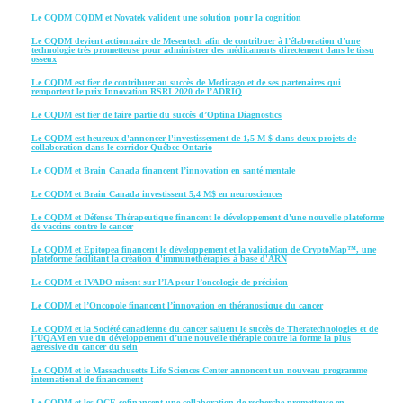
Le CQDM CQDM et Novatek valident une solution pour la cognition
Le CQDM devient actionnaire de Mesentech afin de contribuer à l’élaboration d’une
technologie très prometteuse pour administrer des médicaments directement dans le tissu
osseux
Le CQDM est fier de contribuer au succès de Medicago et de ses partenaires qui
remportent le prix Innovation RSRI 2020 de l’ADRIQ
Le CQDM est fier de faire partie du succès d’Optina Diagnostics
Le CQDM est heureux d'annoncer l'investissement de 1,5 M $ dans deux projets de
collaboration dans le corridor Québec Ontario
Le CQDM et Brain Canada financent l’innovation en santé mentale
Le CQDM et Brain Canada investissent 5,4 M$ en neurosciences
Le CQDM et Défense Thérapeutique financent le développement d'une nouvelle plateforme
de vaccins contre le cancer
Le CQDM et Epitopea financent le développement et la validation de CryptoMap™, une
plateforme facilitant la création d'immunothérapies à base d'ARN
Le CQDM et IVADO misent sur l’IA pour l’oncologie de précision
Le CQDM et l’Oncopole financent l’innovation en théranostique du cancer
Le CQDM et la Société canadienne du cancer saluent le succès de Theratechnologies et de
l’UQAM en vue du développement d’une nouvelle thérapie contre la forme la plus
agressive du cancer du sein
Le CQDM et le Massachusetts Life Sciences Center annoncent un nouveau programme
international de financement
Le CQDM et les OCE cofinancent une collaboration de recherche prometteuse en