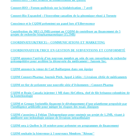
Connect‑BIO : Forum québécois sur la biofabrication - 7 avril
Connect‑Bio Expanded : l’écosystème canadien de la génomique réuni à Toronto
Conscience et le CQDM présentent un panel lors d’Effervescence
Contribution du MEI (3,3M$) permet au CQDM de contribuer au financement de 5
projets de recherche biopharmaceutique (15,5M$)
COORDINATEUR(TRICE) – COMMUNICATIONS ET MARKETING
COORDONNATEUR.TRICE EN GESTION DE SUBVENTIONS ET CONFORMITÉ
CQDM annonce l’arrivée d’un nouveau membre au sein de son consortium de recherche
pré­compé­titive pour accélérer la découverte du médicament : Janssen Inc.
CQDM annonce la venue de Carl Baillargeon dans son équipe
CQDM Connect-Pharma: Journée Pitch. Appel à idées : Livraison ciblée de médicaments
CQDM est fier de présenter une nouvelle série d’événements : Connect-Pharma
CQDM et Brain Canada injectent 1 M$ dans AbCellera, chef de file britanno-colombien de
la biotechnologie
CQDM et Groupe Sorintellis financent le développement d’une plateforme propulsée par
l’intelligence artificielle pour mitiger les risques des essais cliniques
CQDM s’associera à Feldan Thérapeutique pour soutenir un projet de 1,2M$, visant à
améliorer une technologie unique de livraison intracellulaire
CQDM sera à Québec le 10 octobre pour présenter ses programmes de financement
CQDM souhaite la bienvenue à 3 nouveaux Membres ''Réseau''