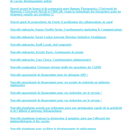
de vaccins thermiquement stables
Nouvel accord de licence et de partenariat entre Domain Therapeutics, l’Université de
Montréal, l’Université McGill et l’IRICoR, visant la technologie des biocapteurs pour les
récepteurs couplés aux protéines G
Nouvel appel de propositions du Fonds d’accélération des collaborations en santé
Nouvelle embauche Jeanne Ouellet-Ayotte, Coordonnatrice marketing & Communications
Nouvelle embauche Xavier Linker nouveau Directeur Initiatives Stratégiques
Nouvelle embauche, Koffi Locoh, chef comptable
Nouvelle embauche, Kristin Davis, Gestionnaire de projets
Nouvelle embauche, Lina Chaya, Coordonnatrice administrative
Nouvelle nomination Véronique devient cheffe des operations du CQDM
Nouvelle opportunité de financement dans les thérapies ARN !
Nouvelle opportunité de financement pour vos projets de recherche en médecine
régénérative
Nouvelle opportunité de financement pour vos recherches sur le cerveau !
Nouvelle opportunité de financement pour vos recherches sur le cerveau !
Nouvelle plateforme assistée par ordinateur pour une optimisation rapide de la spécificité
et de l’affinité d’anticorps thérapeutiques
Nouvelle plateforme évaluant la destruction d’antigènes ainsi que l’efficacité des
immunothérapies et des vaccins
Nouvelle plateforme pour accélérer le développement de médicaments