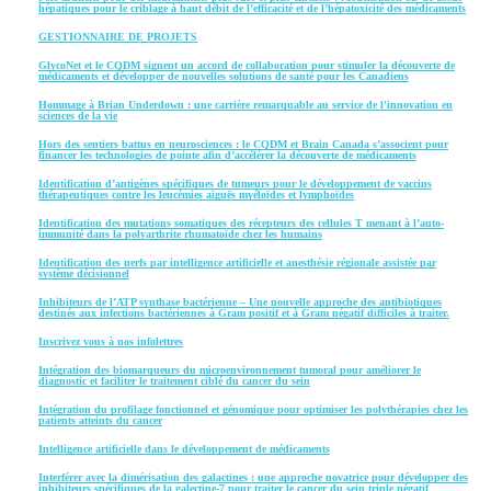
hépatiques pour le criblage à haut débit de l’efficacité et de l’hépatoxicité des médicaments
GESTIONNAIRE DE PROJETS
GlycoNet et le CQDM signent un accord de collaboration pour stimuler la découverte de
médicaments et développer de nouvelles solutions de santé pour les Canadiens
Hommage à Brian Underdown : une carrière remarquable au service de l'innovation en
sciences de la vie
Hors des sentiers battus en neurosciences : le CQDM et Brain Canada s’associent pour
financer les technologies de pointe afin d’accélérer la découverte de médicaments
Identification d’antigènes spécifiques de tumeurs pour le développement de vaccins
thérapeutiques contre les leucémies aiguës myéloïdes et lymphoïdes
Identification des mutations somatiques des récepteurs des cellules T menant à l’auto-
immunité dans la polyarthrite rhumatoïde chez les humains
Identification des nerfs par intelligence artificielle et anesthésie régionale assistée par
système décisionnel
Inhibiteurs de l’ATP synthase bactérienne – Une nouvelle approche des antibiotiques
destinés aux infections bactériennes à Gram positif et à Gram négatif difficiles à traiter.
Inscrivez vous à nos infolettres
Intégration des biomarqueurs du microenvironnement tumoral pour améliorer le
diagnostic et faciliter le traitement ciblé du cancer du sein
Intégration du profilage fonctionnel et génomique pour optimiser les polythérapies chez les
patients atteints du cancer
Intelligence artificielle dans le développement de médicaments
Interférer avec la dimérisation des galactines : une approche novatrice pour développer des
inhibiteurs spécifiques de la galectine-7 pour traiter le cancer du sein triple négatif