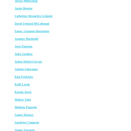
Alysia Melnychuk
Annie Bernier
Catherine-Alexandra Grégoire
David Ferland-McCollough
Fanny Guimont-Desrochers
Jasmine Martinelli
Jesse Paterson
Julia Serafino
Julien Dufort-Gervais
Juliette Sabbatani
Kim Fredricks
Koffi Locoh
Kristin Davis
Maïlyn Yates
Mathieu Paquette
Samar Khoury
Sandrine Campeau
Simon Fournier