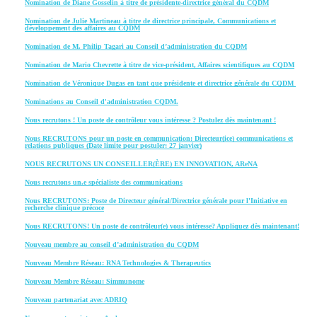
Nomination de Diane Gosselin à titre de présidente-directrice général du CQDM
Nomination de Julie Martineau à titre de directrice principale, Communications et
développement des affaires au CQDM
Nomination de M. Philip Tagari au Conseil d’administration du CQDM
Nomination de Mario Chevrette à titre de vice-président, Affaires scientifiques au CQDM
Nomination de Véronique Dugas en tant que présidente et directrice générale du CQDM
Nominations au Conseil d'administration CQDM.
Nous recrutons ! Un poste de contrôleur vous intéresse ? Postulez dès maintenant !
Nous RECRUTONS pour un poste en communication: Directeur(ice) communications et
relations publiques (Date limite pour postuler: 27 janvier)
NOUS RECRUTONS UN CONSEILLER(ÈRE) EN INNOVATION, AReNA
Nous recrutons un.e spécialiste des communications
Nous RECRUTONS: Poste de Directeur général/Directrice générale pour l'Initiative en
recherche clinique précoce
Nous RECRUTONS! Un poste de contrôleur(e) vous intéresse? Appliquez dès maintenant!
Nouveau membre au conseil d’administration du CQDM
Nouveau Membre Réseau: RNA Technologies & Therapeutics
Nouveau Membre Réseau: Simmunome
Nouveau partenariat avec ADRIQ