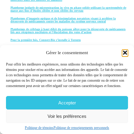
Plateforme intégrée de microextraction in vivo en phase solide utilisant la spectrométrie de
masse aux fins d’études ciblées et non ciblées du cerveau
Plateformes d’imagerie optique et de biosimulation novatrices visant à accélérer la
découverte de médicaments contre les maladies du système nerveux central
Plateformes de criblage à haut débit du poisson zèbre pour la découverte de médicaments
liés aux récepteurs nucléaires et l’élucidation des voies d’action
Pour la première fois, Connect-Bio s’installe à Toronto
Prédire le risque du cancer du poumon.
Gérer le consentement
Premier projet de recherche financé dans le cadre du programme Canada/Allemagne
PRIX ADRIQ 2022 – Toutes nos félicitations à Steven LaPlante de l’INRS et Recherche et
Pour offrir les meilleures expériences, nous utilisons des technologies telles que les
Solutions NMX, récipiendaires du Prix Regroupements sectoriels de recherche industrielle
témoins pour stocker et/ou accéder aux informations des appareils. Le fait de consentir
(RSRI) présenté par le CQDM !
à ces technologies nous permettra de traiter des données telles que le comportement de
PRIX ADRIQ* 2021 – Le CQDM félicite Feldan Therapeutics qui reçoit le Prix
navigation ou les ID uniques sur ce site. Le fait de ne pas consentir ou de retirer son
regroupements sectoriels de recherche industrielle (RSRI) de l’ADRIQ 2021
consentement peut avoir un effet négatif sur certaines caractéristiques et fonctions.
Prix Innovation ADRIQ 2023: CQDM félicite Theratechnologies et le professeur Borhane
Annabi de l’UQAM.
Projet de recherche favorisant le rajeunissement cellulaire
Accepter
PulmoBind : un biomarqueur pour diagnostiquer l’hypertension pulmonaire
PulmoBind : un marqueur non invasif pour le diagnostic précoce des patients atteints
Voir les préférences
d’hypertension pulmonaire
QTAP, une nouvelle plateforme de traitement personnalisé du cancer
Politique de témoins
Politique de renseignements personnels
Quantum Leap - Programme ouvert