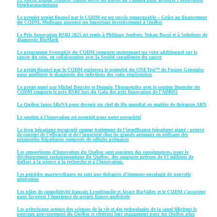
biopharmaceutique
Le premier projet financé par le CQDM est un succès remarquable – Grâce au financement
du CQDM, Medicago annonce un important investissement à Québec
Le Prix Innovation RSRI 2025 est remis à Philippe Joubert, Yohan Bossé et à Solutions de
diagnostic BioMark
Le programme SynergiQc du CQDM comporte maintenant un volet additionnel sur le
cancer du sein, en collaboration avec la Société canadienne du cancer
Le projet financé par le CQDM explorera le potentiel du ONETest™ de Fusion Genomics
pour améliorer le diagnostic des infections des voies respiratoires
Le projet mené par Michel Bouvier et Domain Therapeutics avec le soutien financier du
CQDM remporte le prix RSRI lors du Gala des prix Innovation de l’ADRIQ
Le Québec lance AReNA pour devenir un chef de file mondial en matière de thérapies ARN
Le soutien à l’innovation est essentiel pour notre prospérité
Le tissu hépatique encapsulé comme traitement de l’insuffisance hépatique aiguë : preuve
de concept de l’efficacité et de l’innocuité chez les grands animaux en utilisant des
organoïdes hépatiques composés de cellules primaires
Les consortiums d’innovation du Québec sont soucieux des conséquences, pour le
développement socioéconomique du Québec, des coupures prévues de 63 millions de
dollars à la science à la recherche et à l’innovation.
Les peptides macrocycliques en tant que thérapies d’immuno-oncologie de nouvelle
génération
Les pôles de compétitivité français Lyonbiopôle et Alsace BioValley et le CQDM s’associent
pour favoriser l’émergence de projets franco-québécois
Les principaux acteurs des sciences de la vie et des technologies de la santé félicitent le
nouveau gouvernement du Québec et réitèrent leur engagement pour un Québec plus