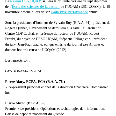
Le
Réseau ESG UQAM
saluera la brillante carrière de sept diplômés
de l’
École des sciences de la gestion
de l’UQAM (ESG UQAM), le 18
novembre prochain lors de son
Gala Prix Performance
annuel.
Sous la présidence d’honneur de Sylvain Roy (B.A.A. 91), président de
Rogers Québec, l’événement se déroulera à la salle Le Parquet du
Centre CDP Capital, en présence du recteur de l’UQAM, Robert
Proulx, du doyen de l’ESG UQAM, Stéphane Pallage et du président
du jury, Jean-Paul Gagné, éditeur émérite du journal
Les Affaires
et
docteur honoris causa de l’UQAM (2012).
Les lauréats sont :
GESTIONNAIRES 2014
Pierre Alary, FCPA, FCA (B.A.A. 78 )
Vice-président principal et chef de la direction financière, Bombardier
inc.
Pierre Miron (B.Sc.A. 85)
Premier vice-président, Opérations et technologies de l’information,
Caisse de dépôt et placement du Québec