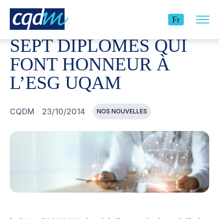
Ouvri
CQDM
NOUVELLES ET ÉVÉNEMENTS
SEPT DIPLÔMÉ
Langue
la
Fr
navig
actuelle
du
SEPT DIPLÔMÉS QUI
site
:
Français.
FONT HONNEUR À
L’ESG UQAM
CQDM
23/10/2014
NOS NOUVELLES