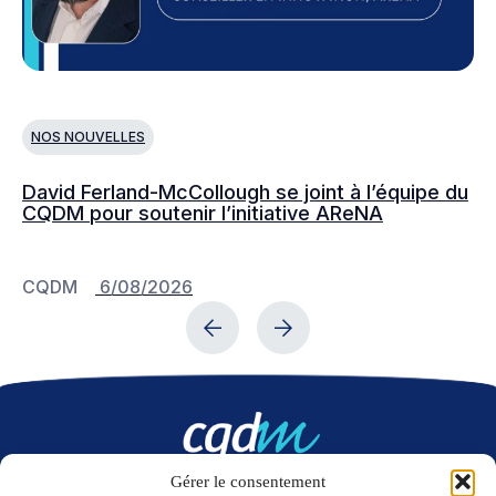
NOS NOUVELLES
N
David Ferland-McCollough se joint à l’équipe du
No
CQDM pour soutenir l’initiative AReNA
c
CQDM
6/08/2026
C
Gérer le consentement