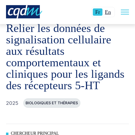
Ouvri
CQDM
RÉALISATIONS
PROJETS FINANCÉS
RELIER
Langue
Switch
la
Fr
En
navig
actuelle
language
du
Relier les données de
site
:
to
Français.
English.
signalisation cellulaire
aux résultats
comportementaux et
cliniques pour les ligands
des récepteurs 5-HT
2025
BIOLOGIQUES ET THÉRAPIES
CHERCHEUR PRINCIPAL