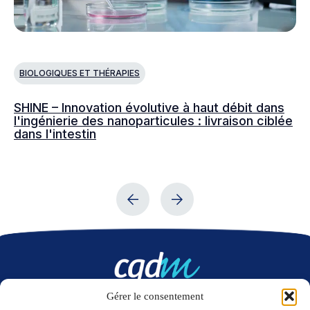
BIOLOGIQUES ET THÉRAPIES
B
SHINE – Innovation évolutive à haut débit dans
Dé
l'ingénierie des nanoparticules : livraison ciblée
pu
dans l'intestin
cl
na
Gérer le consentement