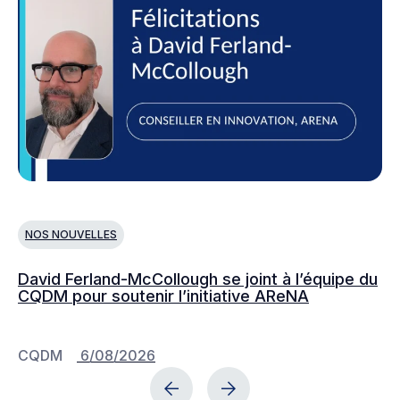
NOS NOUVELLES
N
David Ferland-McCollough se joint à l’équipe du
No
CQDM pour soutenir l’initiative AReNA
c
CQDM
6/08/2026
C