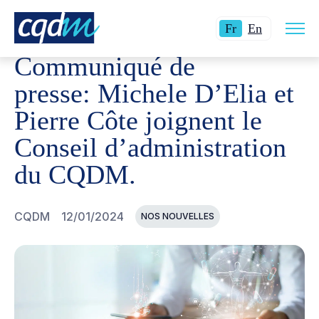
Ouvri
CQDM
NOUVELLES ET ÉVÉNEMENTS
COMMUNIQUÉ DE
Langue
Switch
la
Fr
En
navig
actuelle
language
du
Communiqué de
site
:
to
Français.
English.
presse: Michele D’Elia et
Pierre Côte joignent le
Conseil d’administration
du CQDM.
CQDM
12/01/2024
NOS NOUVELLES