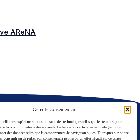
N
tive AReNA
N
C
Gérer le consentement
s meilleures expériences, nous utilisons des technologies telles que les témoins pour
accéder aux informations des appareils. Le fait de consentir à ces technologies nous
raiter des données telles que le comportement de navigation ou les ID uniques sur ce site.
LinkedIn
Twitter
pas consentir ou de retirer son consentement peut avoir un effet négatif sur certaines