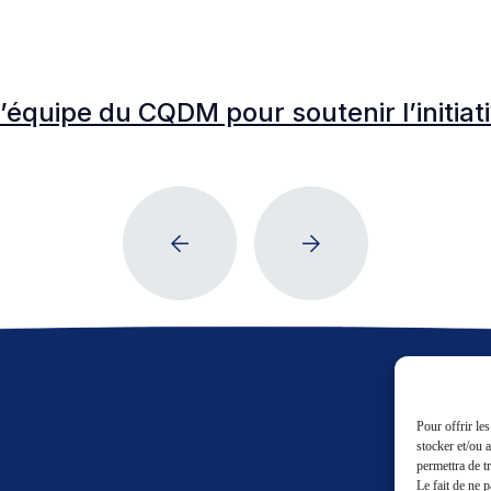
l’équipe du CQDM pour soutenir l’initia
Pour offrir le
stocker et/ou 
permettra de t
Le fait de ne 