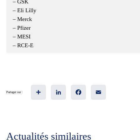
– GSK
– Eli Lilly
– Merck
– Pfizer
– MESI
– RCE-E
Share
LinkedIn
Facebook
Email
Partager sur :
Actualités similaires