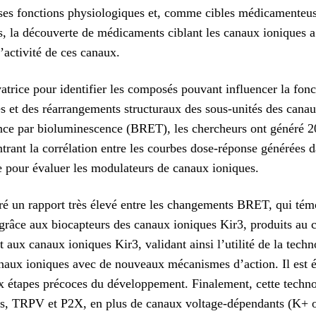
es fonctions physiologiques et, comme cibles médicamenteuses
, la découverte de médicaments ciblant les canaux ioniques a 
’activité de ces canaux.
rice pour identifier les composés pouvant influencer la fon
s et des réarrangements structuraux des sous-unités des canaux
nance par bioluminescence (BRET), les chercheurs ont généré 2
rant la corrélation entre les courbes dose-réponse générées da
e pour évaluer les modulateurs de canaux ioniques.
é un rapport très élevé entre les changements BRET, qui tém
, grâce aux biocapteurs des canaux ioniques Kir3, produits au c
nt aux canaux ioniques Kir3, validant ainsi l’utilité de la tech
aux ioniques avec de nouveaux mécanismes d’action. Il est ég
 étapes précoces du développement. Finalement, cette technolo
ts, TRPV et P2X, en plus de canaux voltage-dépendants (K+ 