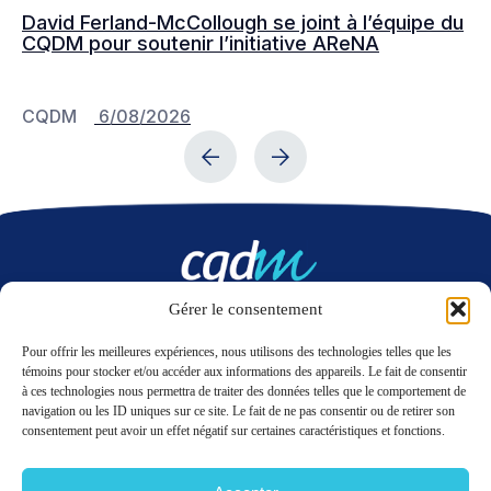
David Ferland-McCollough se joint à l’équipe du
No
CQDM pour soutenir l’initiative AReNA
c
CQDM
6/08/2026
C
Gérer le consentement
Nous contacter
Pour offrir les meilleures expériences, nous utilisons des technologies telles que les
témoins pour stocker et/ou accéder aux informations des appareils. Le fait de consentir
à ces technologies nous permettra de traiter des données telles que le comportement de
LinkedIn
Twitter
navigation ou les ID uniques sur ce site. Le fait de ne pas consentir ou de retirer son
consentement peut avoir un effet négatif sur certaines caractéristiques et fonctions.