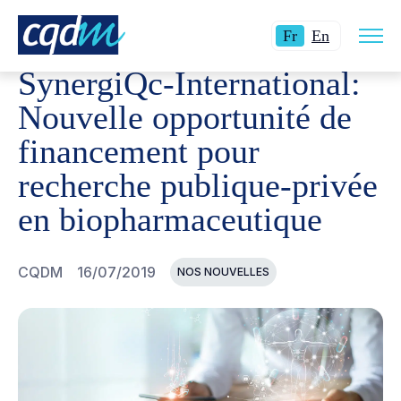
Ouvri
CQDM
NOUVELLES ET ÉVÉNEMENTS
SYNERGIQC-IN
Langue
Switch
la
Fr
En
navig
actuelle
language
du
SynergiQc-International:
site
:
to
Français.
English.
Nouvelle opportunité de
financement pour
recherche publique-privée
en biopharmaceutique
CQDM
16/07/2019
NOS NOUVELLES