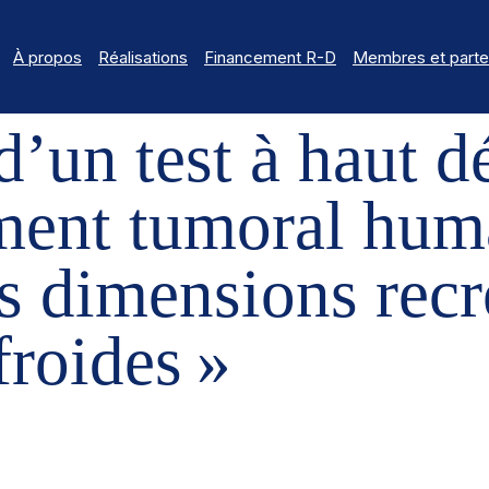
À propos
Réalisations
Financement R-D
Membres et parte
 D’UN TEST À HAUT DÉBIT SUR LE MICROENVIRONNEMENT TUMORA
un test à haut dé
ent tumoral huma
s dimensions recr
froides »