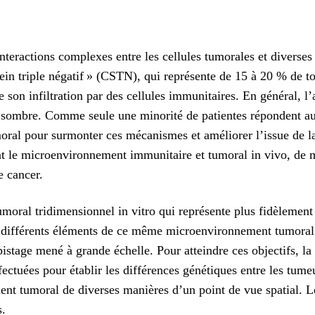
interactions complexes entre les cellules tumorales et diverse
n triple négatif » (CSTN), qui représente de 15 à 20 % de tou
son infiltration par des cellules immunitaires. En général, l’a
c sombre. Comme seule une minorité de patientes répondent au
al pour surmonter ces mécanismes et améliorer l’issue de la 
nt le microenvironnement immunitaire et tumoral in vivo, de 
e cancer.
 tumoral tridimensionnel in vitro qui représente plus fidèlem
les différents éléments de ce même microenvironnement tumora
istage mené à grande échelle. Pour atteindre ces objectifs, 
fectuées pour établir les différences génétiques entre les tume
nt tumoral de diverses manières d’un point de vue spatial. L
s.