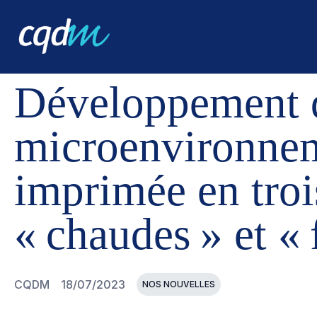
CQDM
NOUVELLES ET ÉVÉNEMENTS
DÉVELOPPEMENT
Développement d’
microenvironnem
imprimée en troi
« chaudes » et « 
CQDM
18/07/2023
NOS NOUVELLES