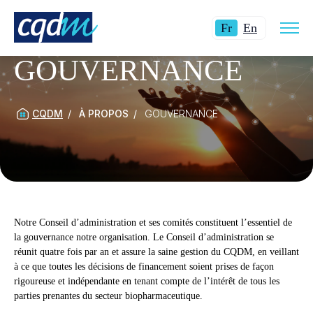
Ouvri
Langue
Switch
la
Fr
En
navig
actuelle
language
du
site
GOUVERNANCE
:
to
Français.
English.
CQDM
À PROPOS
GOUVERNANCE
Notre Conseil d’administration et ses comités constituent l’essentiel de
la gouvernance notre organisation. Le Conseil d’administration se
réunit quatre fois par an et assure la saine gestion du CQDM, en veillant
à ce que toutes les décisions de financement soient prises de façon
rigoureuse et indépendante en tenant compte de l’intérêt de tous les
parties prenantes du secteur biopharmaceutique.