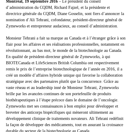
Montréal, 19 septembre 2016
– Le président du conseil
d’administration du CQDM, Richard Fajzel, et la présidente et
directrice générale du CQDM, Diane Gosselin, sont fiers d’annoncer la
nomination d’Ali Tehrani, cofondateur, président-directeur général de
Zymeworks et entrepreneur audacieux, au conseil d’administration.
Monsieur Tehrani a fait sa marque au Canada et à l’étranger grâce à son
flair pour les affaires et ses réalisations professionnelles, notamment en
révolutionnant, au bas mot, le monde de la biotechnologie au Canada.
En qualité de président-directeur général de Zymeworks, à qui
BIOTECanada et LifeSciences British Columbia ont respectivement
remis le prix de l’entreprise biotechnologique de l’année en 2016, il a
créé un modèle d’affaires hybride unique qui favorise la collaboration
stratégique avec des partenaires plutôt que la concurrence. Grâce au
vaste réseau et au leadership inné de Monsieur Tehrani, Zymeworks
brille par les avancées continues de son portefeuille de produits
biothérapeutiques à l’étape précoce dans le domaine de l’oncologie.
Zymeworks met ses connaissances à bon emploi pour développer et
breveter des anticorps bispécifiques qui mèneront ultimement au
développement clinique de traitements novateurs. Ali Tehrani redéfinit
la façon de développer des médicaments, tout en assurant la croissance
durable du secteur de la biotechnologie au Canada.