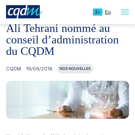
Ouvri
CQDM
NOUVELLES ET ÉVÉNEMENTS
ALI TEHRANI N
Langue
Switch
la
Fr
En
navig
actuelle
language
du
Ali Tehrani nommé au
site
:
to
Français.
English.
conseil d’administration
du CQDM
CQDM
19/09/2016
NOS NOUVELLES