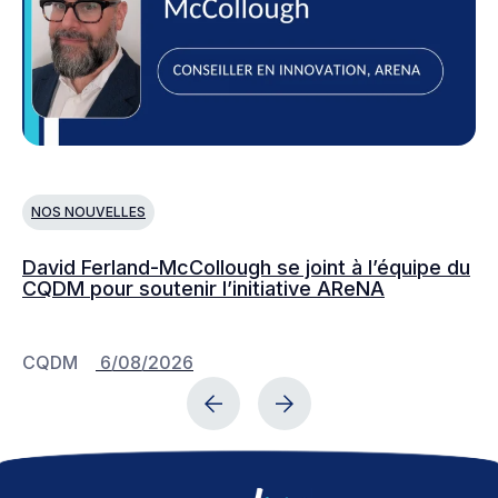
NOS NOUVELLES
N
David Ferland-McCollough se joint à l’équipe du
No
CQDM pour soutenir l’initiative AReNA
c
CQDM
6/08/2026
C