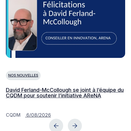
NOS NOUVELLES
N
David Ferland-McCollough se joint à l’équipe du
No
CQDM pour soutenir l’initiative AReNA
c
CQDM
6/08/2026
C