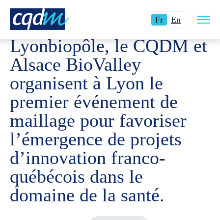
Ouvri
CQDM
NOUVELLES ET ÉVÉNEMENTS
LYONBIOPÔLE, 
Langue
Switch
la
Fr
En
navig
actuelle
language
du
Lyonbiopôle, le CQDM et
site
:
to
Français.
English.
Alsace BioValley
organisent à Lyon le
premier événement de
maillage pour favoriser
l’émergence de projets
d’innovation franco-
québécois dans le
domaine de la santé.