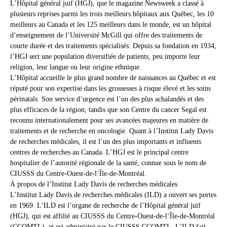
L’Hôpital général juif (HGJ), que le magazine Newsweek a classé à
plusieurs reprises parmi les trois meilleurs hôpitaux aux Québec, les 10
meilleurs au Canada et les 125 meilleurs dans le monde, est un hôpital
d’enseignement de l’Université McGill qui offre des traitements de
courte durée et des traitements spécialisés. Depuis sa fondation en 1934,
l’HGJ sert une population diversifiée de patients, peu importe leur
religion, leur langue ou leur origine ethnique.
L’Hôpital accueille le plus grand nombre de naissances au Québec et est
réputé pour son expertise dans les grossesses à risque élevé et les soins
périnatals. Son service d’urgence est l’un des plus achalandés et des
plus efficaces de la région, tandis que son Centre du cancer Segal est
reconnu internationalement pour ses avancées majeures en matière de
traitements et de recherche en oncologie. Quant à l’Institut Lady Davis
de recherches médicales, il est l’un des plus importants et influents
centres de recherches au Canada. L’HGJ est le principal centre
hospitalier de l’autorité régionale de la santé, connue sous le nom de
CIUSSS du Centre-Ouest-de-l’Île-de-Montréal.
À propos de l’Institut Lady Davis de recherches médicales
L’Institut Lady Davis de recherches médicales (ILD) a ouvert ses portes
en 1969. L’ILD est l’organe de recherche de l’Hôpital général juif
(HGJ), qui est affilié au CIUSSS du Centre-Ouest-de-l’Île-de-Montréal
(CCOMTL), et est administré par le CIUSSS CCOMTL. L’ILD fait