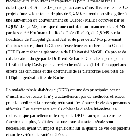
biomarqueurs et solutions thérapeutiques pour la maladie rénale
diabétique (DKD), une des principales causes d’insuffisance rénale. Ce
projet d’une valeur totale de plus de 9,4 M$ est rendu possible grâce à
une subvention du gouvernement du Québec (MEIE) octroyée par le
CQDM de 1,5 M$, ainsi que d’une contribution financière de 2,4 M$
par la société Hoffmann-La Roche Ltée (Roche), de 2,8 M$ par la
Fondation de l’Hôpital général Juif et de près de 2,7 M$ provenant
d’autres sources, dont la Chaire d’excellence en recherche du Canada
(CERC) en médecine génomique de l’Université McGill. Ce projet de
collaboration dirigé par le Dr Brent Richards, Chercheur principal à
l’Institut Lady Davis pour la recherche médicale (LDI) fera appel aux
efforts des cliniciens et des chercheurs de la plateforme BioPortal de
l’Hôpital général juif et de Roche.
La maladie rénale diabétique (DKD) est une des principales causes
d’insuffisance rénale. Il n’y a actuellement pas de méthodes efficaces
pour la prédire et la prévenir, réduisant l’espérance de vie des personnes
affectées. Les traitements actuels ciblent le diabète lui-même, ne
réduisant que partiellement le risque de DKD. Lorsque les reins ne
fonctionnent plus, la dialyse ou une transplantation rénale sont
nécessaires, ayant un impact significatif sur la qualité de vie des patients
et sur le système de santé québécois.