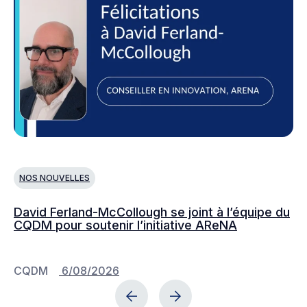
NOS NOUVELLES
N
David Ferland-McCollough se joint à l’équipe du
No
CQDM pour soutenir l’initiative AReNA
c
CQDM
6/08/2026
C