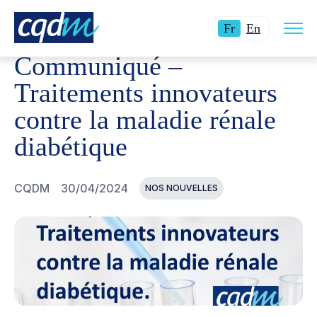
Ouvri
CQDM
NOUVELLES ET ÉVÉNEMENTS
COMMUNIQUÉ – 
Langue
Switch
la
Fr
En
navig
actuelle
language
du
Communiqué –
site
:
to
Français.
English.
Traitements innovateurs
contre la maladie rénale
diabétique
CQDM
30/04/2024
NOS NOUVELLES