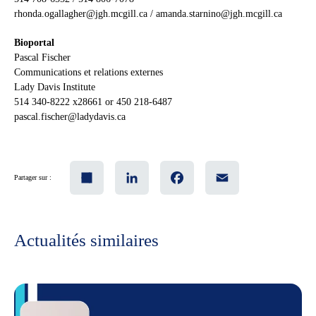
rhonda.ogallagher@jgh.mcgill.ca
/
amanda.starnino@jgh.mcgill.ca
Bioportal
Pascal Fischer
Communications et relations externes
Lady Davis Institute
514 340-8222 x28661 or 450 218-6487
pascal.fischer@ladydavis.ca
Share
LinkedIn
Facebook
Email
Partager sur :
Actualités similaires