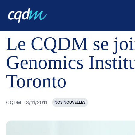
CQDM
NOUVELLES ET ÉVÉNEMENTS
LE CQDM SE JO
Le CQDM se join
Genomics Instit
Toronto
CQDM
3/11/2011
NOS NOUVELLES