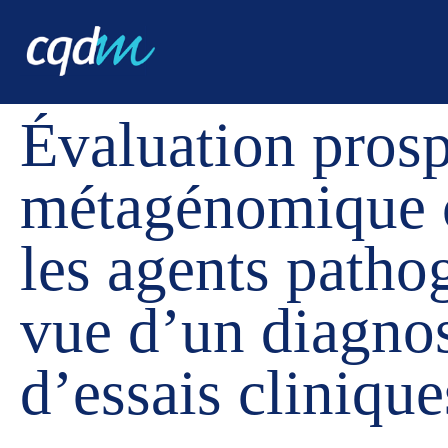
CQDM
NOUVELLES ET ÉVÉNEMENTS
ÉVALUATION PR
Évaluation prosp
métagénomique c
les agents patho
vue d’un diagnos
d’essais clinique