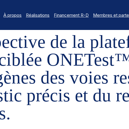
À propos
Réalisations
Financement R-D
Membres et parte
OSPECTIVE DE LA PLATEFORME MÉTAGÉNOMIQUE CIBLÉE ONETEST™
ective de la plat
iblée ONETest™ p
gènes des voies re
tic précis et du r
s.