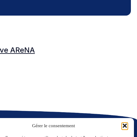
N
tive AReNA
N
C
Gérer le consentement