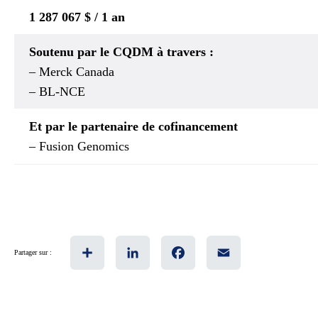
1 287 067 $ / 1 an
Soutenu par le CQDM à travers :
– Merck Canada
– BL-NCE
Et par le partenaire de cofinancement
– Fusion Genomics
Share
LinkedIn
Facebook
Email
Partager sur :