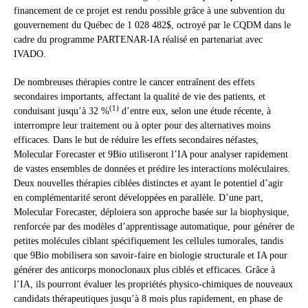
financement de ce projet est rendu possible grâce à une subvention du
gouvernement du Québec de 1 028 482$, octroyé par le CQDM dans le
cadre du programme PARTENAR-IA réalisé en partenariat avec
IVADO.
De nombreuses thérapies contre le cancer entraînent des effets
secondaires importants, affectant la qualité de vie des patients, et
(1)
conduisant jusqu’à 32 %
d’entre eux, selon une étude récente, à
interrompre leur traitement ou à opter pour des alternatives moins
efficaces. Dans le but de réduire les effets secondaires néfastes,
Molecular Forecaster et 9Bio utiliseront l’IA pour analyser rapidement
de vastes ensembles de données et prédire les interactions moléculaires.
Deux nouvelles thérapies ciblées distinctes et ayant le potentiel d’agir
en complémentarité seront développées en parallèle. D’une part,
Molecular Forecaster, déploiera son approche basée sur la biophysique,
renforcée par des modèles d’apprentissage automatique, pour générer de
petites molécules ciblant spécifiquement les cellules tumorales, tandis
que 9Bio mobilisera son savoir-faire en biologie structurale et IA pour
générer des anticorps monoclonaux plus ciblés et efficaces. Grâce à
l’IA, ils pourront évaluer les propriétés physico-chimiques de nouveaux
candidats thérapeutiques jusqu’à 8 mois plus rapidement, en phase de