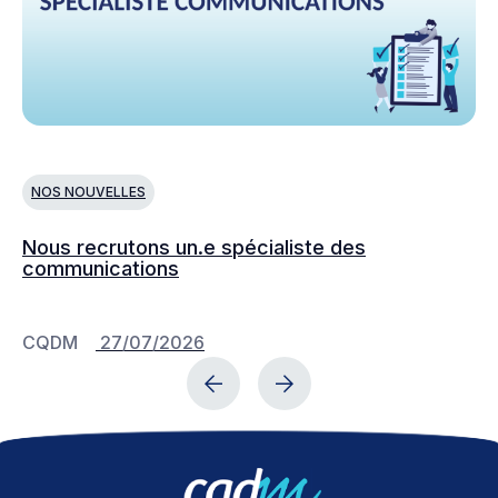
NOS NOUVELLES
L
Nous recrutons un.e spécialiste des
Le
communications
fa
sc
CQDM
27/07/2026
C