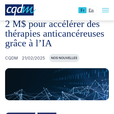
Ouvri
CQDM
NOUVELLES ET ÉVÉNEMENTS
2 M$ POUR ACC
Langue
Switch
la
Fr
En
navig
actuelle
language
du
2 M$ pour accélérer des
site
:
to
Français.
English.
thérapies anticancéreuses
grâce à l’IA
CQDM
21/02/2025
NOS NOUVELLES