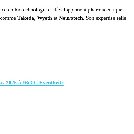
nce en biotechnologie et développement pharmaceutique.
es comme
Takeda
,
Wyeth
et
Neurotech
. Son expertise relie
v. 2025 à 16:30 | Eventbrite