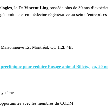
logies
, le Dr
Vincent Ling
possède plus de 30 ans d’expérie
 en génomique et en médecine régénérative au sein d’entrepris
 Maisonneuve Est Montréal, QC H2L 4E3
préclinique pour réduire l’usage animal Billets, jeu, 20 no
osystème
es opportunités avec les membres du CQDM