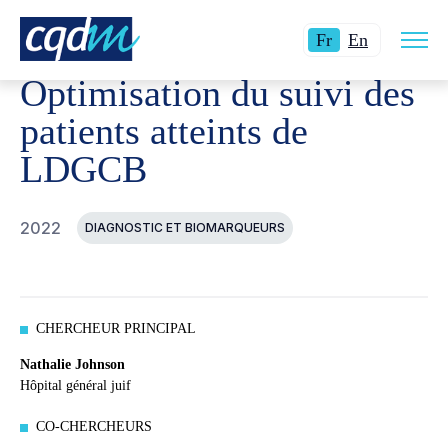
Ouvri
CQDM
RÉALISATIONS
PROJETS FINANCÉS
OPTIMI
Langue
Switch
la
Fr
En
navig
actuelle
language
du
Optimisation du suivi des
site
:
to
Français.
English.
patients atteints de
LDGCB
2022
DIAGNOSTIC ET BIOMARQUEURS
CHERCHEUR PRINCIPAL
Nathalie Johnson
Hôpital général juif
CO-CHERCHEURS