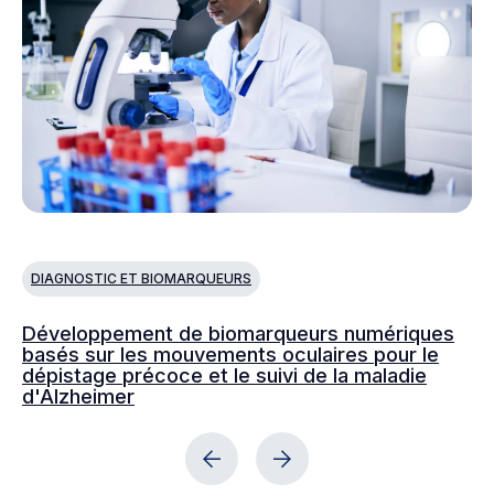
DIAGNOSTIC ET BIOMARQUEURS
D
Développement de biomarqueurs numériques
Le
basés sur les mouvements oculaires pour le
mo
dépistage précoce et le suivi de la maladie
co
d'Alzheimer
ép
cl