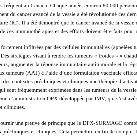
lus fréquent au Canada. Chaque année, environ 80 000 personne
ment du cancer avancé de la vessie a été révolutionné ces dern
ire (IC). Il a été démontré que le cancer avancé de la vessie 
 de ces immunothérapies et des efforts doivent être faits pour
fortement infiltrées par des cellules immunitaires (appelées 
Des stratégies visant à rendre les tumeurs « froides » « chau
urs, augmenter la réponse immunitaire antitumorale et la rép
aux tumeurs (AAT) à l’aide d’une formulation vaccinale efficac
ns des contextes précliniques et cliniques une thérapie d’activa
i sont fréquemment exprimées dans les tumeurs de la vessie et
eforme d’administration DPX développée par IMV, qui s’est avé
t cliniques.
à fournir une preuve de principe que le DPX-SURMAGE combin
s précliniques et cliniques. Cela permettra, en fin de compte