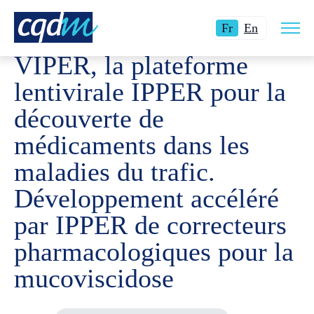
Ouvri
CQDM
RÉALISATIONS
PROJETS FINANCÉS
VIPER,
Langue
Switch
la
Fr
En
navig
actuelle
language
du
VIPER, la plateforme
site
:
to
Français.
English.
lentivirale IPPER pour la
découverte de
médicaments dans les
maladies du trafic.
Développement accéléré
par IPPER de correcteurs
pharmacologiques pour la
mucoviscidose