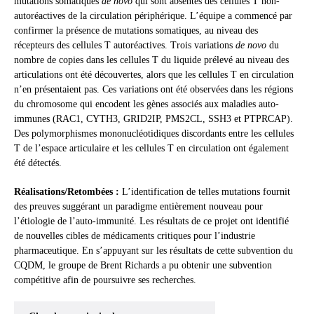
mutations somatiques
de novo
qui sont absentes des cellules T non-
autoréactives de la circulation périphérique. L’équipe a commencé par
confirmer la présence de mutations somatiques, au niveau des
récepteurs des cellules T autoréactives. Trois variations
de novo
du
nombre de copies dans les cellules T du liquide prélevé au niveau des
articulations ont été découvertes, alors que les cellules T en circulation
n’en présentaient pas. Ces variations ont été observées dans les régions
du chromosome qui encodent les gènes associés aux maladies auto-
immunes (RAC1, CYTH3, GRID2IP, PMS2CL, SSH3 et PTPRCAP).
Des polymorphismes mononucléotidiques discordants entre les cellules
T de l’espace articulaire et les cellules T en circulation ont également
été détectés.
Réalisations/Retombées :
L’identification de telles mutations fournit
des preuves suggérant un paradigme entièrement nouveau pour
l’étiologie de l’auto-immunité. Les résultats de ce projet ont identifié
de nouvelles cibles de médicaments critiques pour l’industrie
pharmaceutique. En s’appuyant sur les résultats de cette subvention du
CQDM, le groupe de Brent Richards a pu obtenir une subvention
compétitive afin de poursuivre ses recherches.