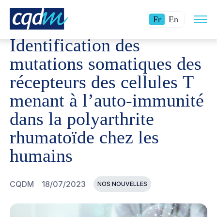
Ouvri
CQDM
NOUVELLES ET ÉVÉNEMENTS
IDENTIFICATIO
Langue
Switch
la
Fr
En
navig
actuelle
language
du
Identification des
site
:
to
Français.
English.
mutations somatiques des
récepteurs des cellules T
menant à l’auto-immunité
dans la polyarthrite
rhumatoïde chez les
humains
CQDM
18/07/2023
NOS NOUVELLES