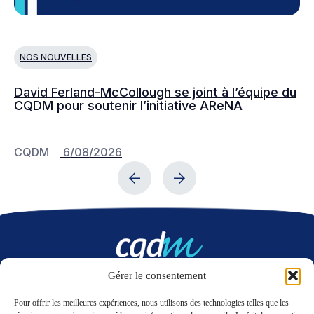
NOS NOUVELLES
N
David Ferland-McCollough se joint à l’équipe du
No
CQDM pour soutenir l’initiative AReNA
c
CQDM
6/08/2026
C
Gérer le consentement
Nous contacter
Pour offrir les meilleures expériences, nous utilisons des technologies telles que les