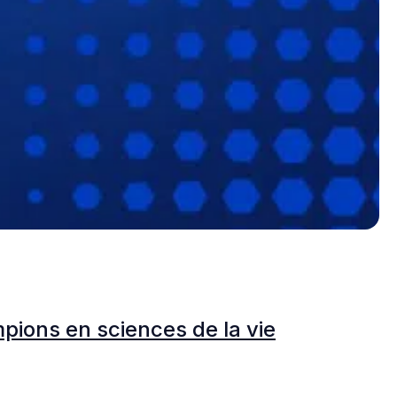
L
pions en sciences de la vie
F
C