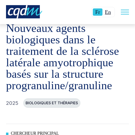
Ouvri
CQDM
RÉALISATIONS
PROJETS FINANCÉS
NOUVEA
Langue
Switch
la
Fr
En
navig
actuelle
language
du
Nouveaux agents
site
:
to
Français.
English.
biologiques dans le
traitement de la sclérose
latérale amyotrophique
basés sur la structure
progranuline/granuline
2025
BIOLOGIQUES ET THÉRAPIES
CHERCHEUR PRINCIPAL