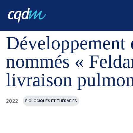
CQDM
RÉALISATIONS
PROJETS FINANCÉS
DÉVELO
Développement et
nommés « Feldan
livraison pulmon
2022
BIOLOGIQUES ET THÉRAPIES