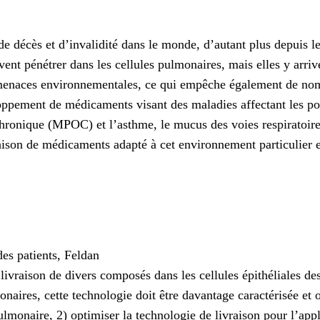
de décès et d’invalidité dans le monde, d’autant plus depuis
vent pénétrer dans les cellules pulmonaires, mais elles y arri
 menaces environnementales, ce qui empêche également de nom
eloppement de médicaments visant des maladies affectant les p
chronique (MPOC) et l’asthme, le mucus des voies respiratoire
aison de médicaments adapté à cet environnement particulier e
es patients, Feldan
vraison de divers composés dans les cellules épithéliales des 
naires, cette technologie doit être davantage caractérisée et o
lmonaire, 2) optimiser la technologie de livraison pour l’appl