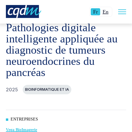
Ouvri
CQDM
RÉALISATIONS
PROJETS FINANCÉS
PATHOL
Langue
Switch
la
Fr
En
navig
actuelle
language
du
Pathologies digitale
site
:
to
Français.
English.
intelligente appliquée au
diagnostic de tumeurs
neuroendocrines du
pancréas
2025
BIOINFORMATIQUE ET IA
ENTREPRISES
Vega BioImagerie