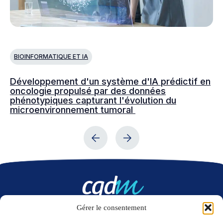
BIOINFORMATIQUE ET IA
B
Développement d'un système d'IA prédictif en
Mo
oncologie propulsé par des données
mi
phénotypiques capturant l'évolution du
do
microenvironnement tumoral
tr
hé
Gérer le consentement
Nous contacter