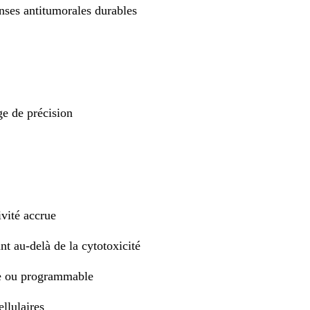
nses antitumorales durables
ge de précision
vité accrue
t au-delà de la cytotoxicité
re ou programmable
llulaires