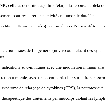
, cellules dendritiques) afin d’élargir la réponse au-delà de
ement pour restaurer une activité antitumorale durable
onditionnelle ou localisées) pour améliorer l’efficacité tout e
énération issues de l’ingénierie (in vivo ou incluant des sy
des
des indications auto-immunes avec une modulation immunitaire
iltration tumorale, avec un accent particulier sur le franchiss
le syndrome de relargage de cytokines (CRS), la neurotoxicité e
ce thérapeutique des traitements par anticorps ciblant les lym