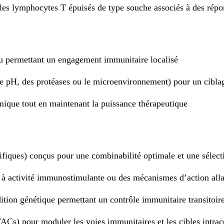
 les lymphocytes T épuisés de type souche associés à des répo
ssu permettant un engagement immunitaire localisé
r le pH, des protéases ou le microenvironnement) pour un cibla
mique tout en maintenant la puissance thérapeutique
iques) conçus pour une combinabilité optimale et une sélecti
 à activité immunostimulante ou des mécanismes d’action allan
tion génétique permettant un contrôle immunitaire transitoi
Cs) pour moduler les voies immunitaires et les cibles intrace