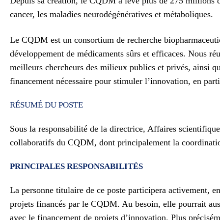
Depuis sa création, le CQDM a levé plus de 275 millions d
cancer, les maladies neurodégénératives et métaboliques.
Le CQDM est un consortium de recherche biopharmaceutique
développement de médicaments sûrs et efficaces. Nous réun
meilleurs chercheurs des milieux publics et privés, ainsi
financement nécessaire pour stimuler l’innovation, en parti
RÉSUMÉ DU POSTE
Sous la responsabilité de la directrice, Affaires scientifiqu
collaboratifs du CQDM, dont principalement la coordination 
PRINCIPALES RESPONSABILITÉS
La personne titulaire de ce poste participera activement, e
projets financés par le CQDM. Au besoin, elle pourrait aussi
avec le financement de projets d’innovation. Plus préciséme