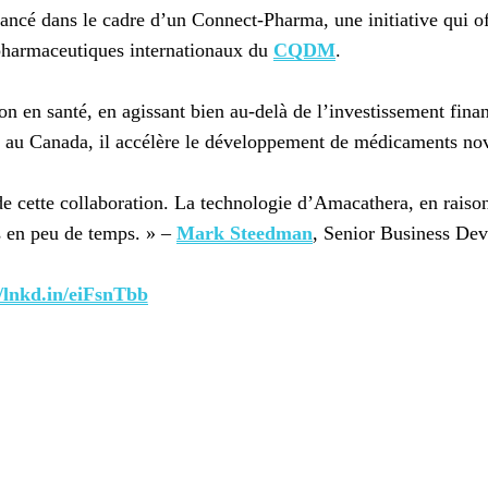
 lancé dans le cadre d’un Connect-Pharma, une initiative qui o
pharmaceutiques internationaux du
CQDM
.
n en santé, en agissant bien au-delà de l’investissement finan
t au Canada, il accélère le développement de médicaments nov
 cette collaboration. La technologie d’Amacathera, en raison 
s en peu de temps. » –
Mark Steedman
, Senior Business De
//lnkd.in/eiFsnTbb