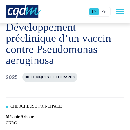
Ouvri
CQDM
RÉALISATIONS
PROJETS FINANCÉS
DÉVEL
Langue
Switch
la
Fr
En
navig
actuelle
language
du
Développement
site
:
to
Français.
English.
préclinique d’un vaccin
contre Pseudomonas
aeruginosa
2025
BIOLOGIQUES ET THÉRAPIES
CHERCHEUSE PRINCIPALE
Mélanie Arbour
CNRC