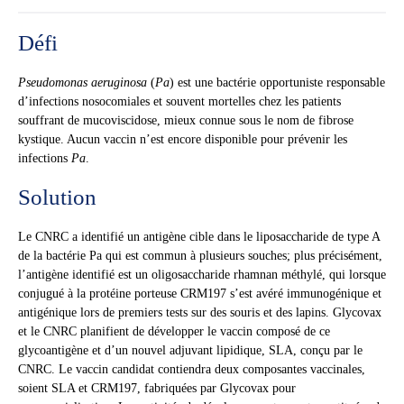
Défi
Pseudomonas aeruginosa
(
Pa
) est une bactérie opportuniste responsable
d’infections nosocomiales et souvent mortelles chez les patients
souffrant de mucoviscidose, mieux connue sous le nom de fibrose
kystique. Aucun vaccin n’est encore disponible pour prévenir les
infections
Pa
.
Solution
Le CNRC a identifié un antigène cible dans le liposaccharide de type A
de la bactérie Pa qui est commun à plusieurs souches; plus précisément,
l’antigène identifié est un oligosaccharide rhamnan méthylé, qui lorsque
conjugué à la protéine porteuse CRM197 s’est avéré immunogénique et
antigénique lors de premiers tests sur des souris et des lapins. Glycovax
et le CNRC planifient de développer le vaccin composé de ce
glycoantigène et d’un nouvel adjuvant lipidique, SLA, conçu par le
CNRC. Le vaccin candidat contiendra deux composantes vaccinales,
soient SLA et CRM197, fabriquées par Glycovax pour