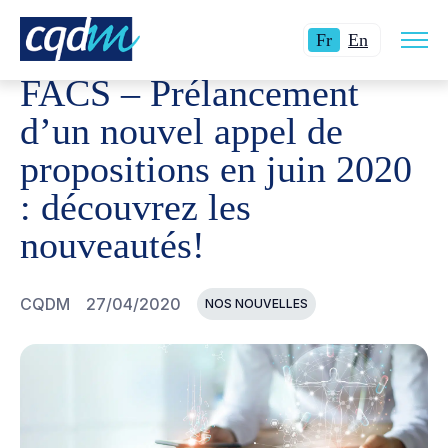
Ouvri
CQDM
NOUVELLES ET ÉVÉNEMENTS
FACS - PRÉLAN
Langue
Switch
la
Fr
En
navig
actuelle
language
du
FACS – Prélancement
site
:
to
Français.
English.
d’un nouvel appel de
propositions en juin 2020
: découvrez les
nouveautés!
CQDM
27/04/2020
NOS NOUVELLES