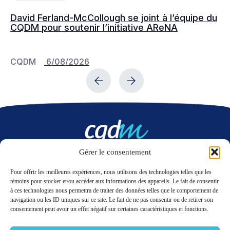
David Ferland-McCollough se joint à l’équipe du
No
CQDM pour soutenir l’initiative AReNA
c
CQDM
6/08/2026
C
Gérer le consentement
Nous contacter
Pour offrir les meilleures expériences, nous utilisons des technologies telles que les
témoins pour stocker et/ou accéder aux informations des appareils. Le fait de consentir
à ces technologies nous permettra de traiter des données telles que le comportement de
LinkedIn
Twitter
navigation ou les ID uniques sur ce site. Le fait de ne pas consentir ou de retirer son
consentement peut avoir un effet négatif sur certaines caractéristiques et fonctions.