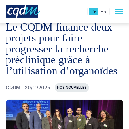
Ouvri
CQDM
NOUVELLES ET ÉVÉNEMENTS
LE CQDM FINAN
Langue
Switch
la
Fr
En
navig
actuelle
language
du
Le CQDM finance deux
site
:
to
Français.
English.
projets pour faire
progresser la recherche
préclinique grâce à
l’utilisation d’organoïdes
CQDM
20/11/2025
NOS NOUVELLES