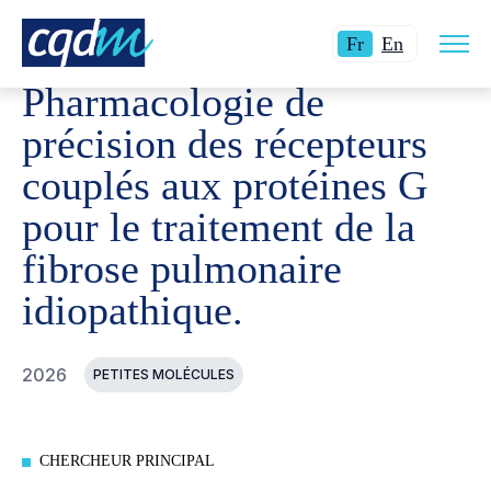
Ouvri
CQDM
RÉALISATIONS
PROJETS FINANCÉS
PHARMA
Langue
Switch
la
Fr
En
navig
actuelle
language
du
Pharmacologie de
site
:
to
Français.
English.
précision des récepteurs
couplés aux protéines G
pour le traitement de la
fibrose pulmonaire
idiopathique.
2026
PETITES MOLÉCULES
CHERCHEUR PRINCIPAL