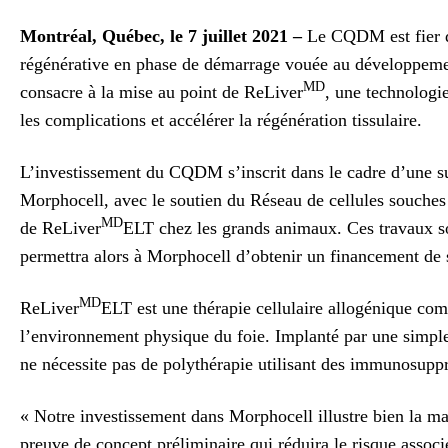
Montréal, Québec, le 7 juillet 2021 –
Le CQDM est fier d
régénérative en phase de démarrage vouée au développement
MD
consacre à la mise au point de ReLiver
, une technologi
les complications et accélérer la régénération tissulaire.
L’investissement du CQDM s’inscrit dans le cadre d’une
Morphocell, avec le soutien du Réseau de cellules souches
MD
de ReLiver
ELT chez les grands animaux. Ces travaux son
permettra alors à Morphocell d’obtenir un financement de 
MD
ReLiver
ELT est une thérapie cellulaire allogénique com
l’environnement physique du foie. Implanté par une simple i
ne nécessite pas de polythérapie utilisant des immunosuppr
« Notre investissement dans Morphocell illustre bien la m
preuve de concept préliminaire qui réduira le risque associ