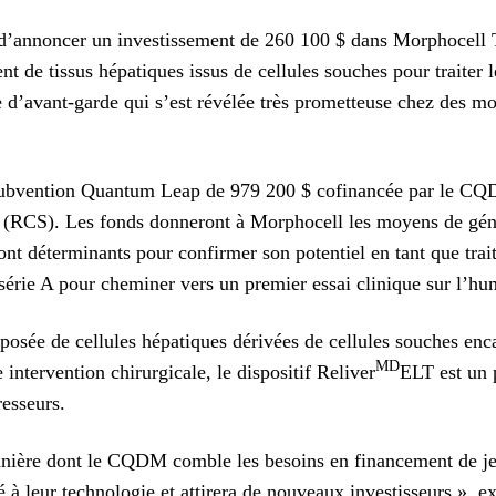
’annoncer un investissement de 260 100 $ dans Morphocell T
 de tissus hépatiques issus de cellules souches pour traiter 
e d’avant-garde qui s’est révélée très prometteuse chez des mo
 subvention Quantum Leap de 979 200 $ cofinancée par le C
 (RCS). Les fonds donneront à Morphocell les moyens de génére
t déterminants pour confirmer son potentiel en tant que trait
série A pour cheminer vers un premier essai clinique sur l’hu
posée de cellules hépatiques dérivées de cellules souches enc
MD
ntervention chirurgicale, le dispositif Reliver
ELT est un p
esseurs.
anière dont le CQDM comble les besoins en financement de jeun
é à leur technologie et attirera de nouveaux investisseurs », 