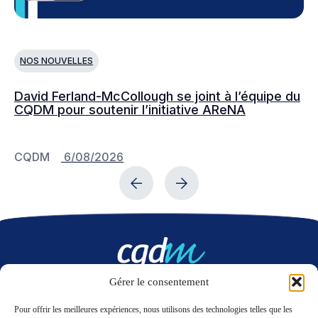
NOS NOUVELLES
N
David Ferland-McCollough se joint à l’équipe du
No
CQDM pour soutenir l’initiative AReNA
c
CQDM
6/08/2026
C
Gérer le consentement
Nous contacter
Pour offrir les meilleures expériences, nous utilisons des technologies telles que les