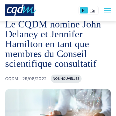
Ouvri
CQDM
NOUVELLES ET ÉVÉNEMENTS
LE CQDM NOMIN
Langue
Switch
la
Fr
En
navig
actuelle
language
du
Le CQDM nomine John
site
:
to
Français.
English.
Delaney et Jennifer
Hamilton en tant que
membres du Conseil
scientifique consultatif
CQDM
29/08/2022
NOS NOUVELLES