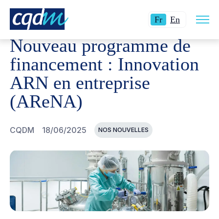
Ouvri
CQDM
NOUVELLES ET ÉVÉNEMENTS
NOUVEAU PROGR
Langue
Switch
la
Fr
En
navig
actuelle
language
du
Nouveau programme de
site
:
to
Français.
English.
financement : Innovation
ARN en entreprise
(AReNA)
CQDM
18/06/2025
NOS NOUVELLES