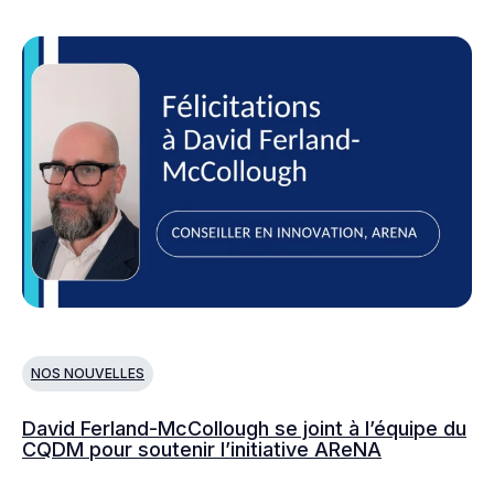
NOS NOUVELLES
N
David Ferland-McCollough se joint à l’équipe du
No
CQDM pour soutenir l’initiative AReNA
c