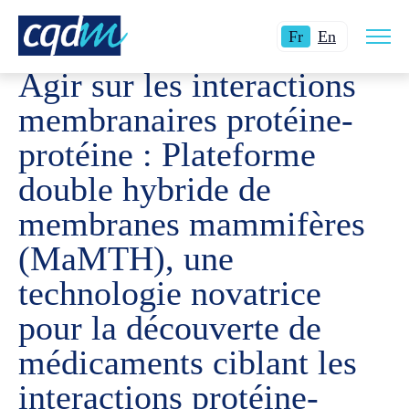
Ouvri
CQDM
NOUVELLES ET ÉVÉNEMENTS
AGIR SUR LES 
Langue
Switch
la
Fr
En
navig
actuelle
language
du
Agir sur les interactions
site
:
to
Français.
English.
membranaires protéine-
protéine : Plateforme
double hybride de
membranes mammifères
(MaMTH), une
technologie novatrice
pour la découverte de
médicaments ciblant les
interactions protéine-