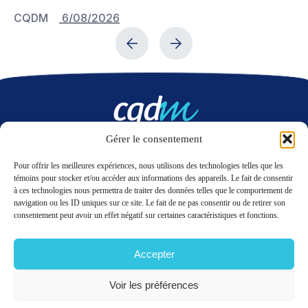
CQDM
6/08/2026
C
Gérer le consentement
Nous contacter
Pour offrir les meilleures expériences, nous utilisons des technologies telles que les
témoins pour stocker et/ou accéder aux informations des appareils. Le fait de consentir
à ces technologies nous permettra de traiter des données telles que le comportement de
LinkedIn
Twitter
navigation ou les ID uniques sur ce site. Le fait de ne pas consentir ou de retirer son
consentement peut avoir un effet négatif sur certaines caractéristiques et fonctions.
Accepter
© 2026 CQDM.
TOUS DROITS RÉSERVÉS.
CONDITIONS D’UTILISATION
Voir les préférences
POLITIQUE DE RENSEIGNEMENTS PERSONNELS
PLAN DU SITE
GÉRER MES COOKIES