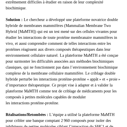
extrêmement difficiles à étudier en raison de leur complexité
biochimique.
Solution :
Le chercheur a développé une plateforme novatrice double
hybride de membranes mammifères (Mammalian Membrane Two
Hybrid [MaMTH]) qui est un test mené sur des cellules vivantes pour
étudier les interactions de toute protéine membranaire mammifères in
vivo, et aussi comprendre comment de telles interactions entre les
protéines réagissent aux divers composés thérapeutiques dans leur
environnement cellulaire naturel. La plateforme MaMTH a été conçue
pour surmonter les difficultés associées aux méthodes biochimiques
classiques, qui ne fonctionnent pas dans l’environnement biochimique
complexe de la membrane cellulaire mammifère. Le criblage double
hybride perturbe les interactions protéine-protéine « appât » et « proie »
d’importance thérapeutique. Ce projet vise à adapter et à valider la
plateforme MaMTH comme test de criblage de médicaments pour les
composés à petites molécules capables de moduler
les interactions protéine-protéine.
Réalisations
/Retombées
:
L’équipe a utilisé la plateforme MaMTH
pour cribler une banque comptant 2 960 composés pour isoler des
inhibiteurs de petites molécules ciblant l’interaction du SHC1 et de