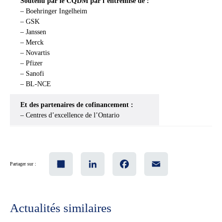
Soutenu par le CQDM par l’entremise de :
– Boehringer Ingelheim
– GSK
– Janssen
– Merck
– Novartis
– Pfizer
– Sanofi
– BL-NCE
Et des partenaires de cofinancement :
– Centres d’excellence de l’Ontario
Share
LinkedIn
Facebook
Email
Partager sur :
Actualités similaires