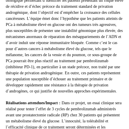
biologique permettant d’identifier les patients présentant un risque élevé
de récidive et d’échec précoce du traitement standard de privation
androgénique, dont l’objectif est d’empêcher la croissance des cellules
cancéreuses. L’équipe émet donc l’hypothèse que les patients atteints de
PCa à métabolisme élevé en glucose ont des tumeurs très agressives,
plus susceptibles de présenter une instabilité génomique plus élevée, des
mécanismes anormaux de réparation des mésappariements de l’ADN et
d’avoir induit une réponse immunitaire bloquée. Comme c’est le cas
pour d’autres cancers à métabolisme élevé du glucose, tels que le
mélanome, les cancers de la vessie et du poumon, ce sous-groupe de
PCa pourrait être plus réactif au traitement par pembrolizumab
(inhibiteur PD-1), en particulier à un stade précoce, non traité par une
thérapie de privation androgénique. En outre, ces patients représentent
une population susceptible d’échouer au traitement primaire et de
développer rapidement une résistance à la thérapie de privation
d’androgènes, ce qui justifie de nouvelles approches expérimentales.
Réalisations attendues/Impact :
Dans ce projet, un essai clinique sera
réalisé pour tester l’effet de 3 cycles de pembrolizumab administrés
avant une prostatectomie radicale (RP) chez 30 patients qui présentent
un métabolisme élevé du glucose. L’innocuité, la tolérabilité et
l’efficacité clinique de ce traitement seront déterminées et les