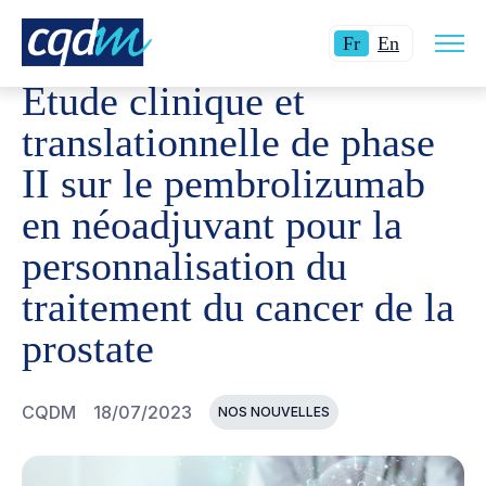
Ouvri
CQDM
NOUVELLES ET ÉVÉNEMENTS
ÉTUDE CLINIQU
Langue
Switch
la
Fr
En
navig
actuelle
language
du
Étude clinique et
site
:
to
Français.
English.
translationnelle de phase
II sur le pembrolizumab
en néoadjuvant pour la
personnalisation du
traitement du cancer de la
prostate
CQDM
18/07/2023
NOS NOUVELLES