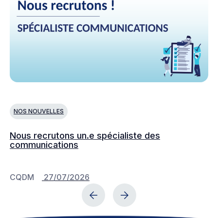
NOS NOUVELLES
L
Nous recrutons un.e spécialiste des
Le
communications
fa
sc
CQDM
27/07/2026
C