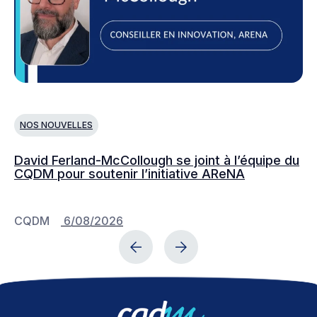
NOS NOUVELLES
N
David Ferland-McCollough se joint à l’équipe du
No
CQDM pour soutenir l’initiative AReNA
c
CQDM
6/08/2026
C