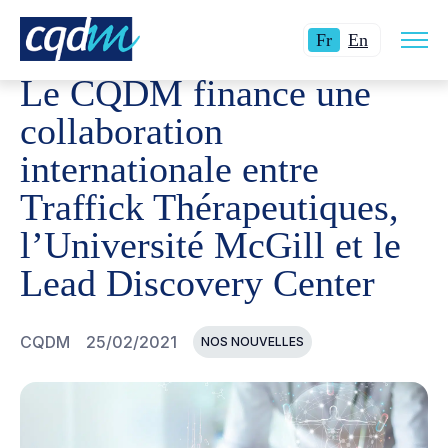
Ouvri
CQDM
NOUVELLES ET ÉVÉNEMENTS
LE CQDM FINAN
Langue
Switch
la
Fr
En
navig
actuelle
language
du
Le CQDM finance une
site
:
to
Français.
English.
collaboration
internationale entre
Traffick Thérapeutiques,
l’Université McGill et le
Lead Discovery Center
CQDM
25/02/2021
NOS NOUVELLES