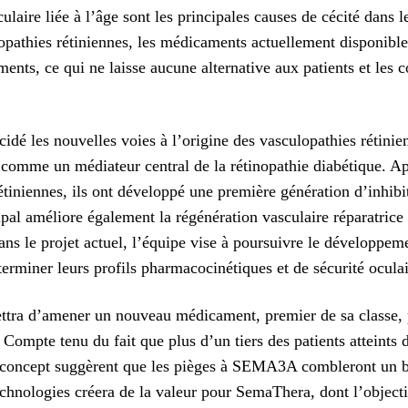
aire liée à l’âge sont les principales causes de cécité dans le
lopathies rétiniennes, les médicaments actuellement disponib
ents, ce qui ne laisse aucune alternative aux patients et les c
idé les nouvelles voies à l’origine des vasculopathies rétinien
me un médiateur central de la rétinopathie diabétique. Aprè
étiniennes, ils ont développé une première génération d’inhi
pal améliore également la régénération vasculaire réparatrice 
s le projet actuel, l’équipe vise à poursuivre le développeme
erminer leurs profils pharmacocinétiques et de sécurité ocul
tra d’amener un nouveau médicament, premier de sa classe, pou
Compte tenu du fait que plus d’un tiers des patients atteints
e concept suggèrent que les pièges à SEMA3A combleront un bes
echnologies créera de la valeur pour SemaThera, dont l’object