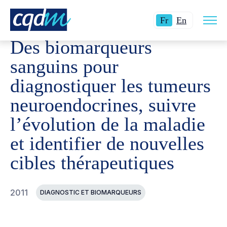
Ouvri
CQDM
RÉALISATIONS
PROJETS FINANCÉS
DES BI
Langue
Switch
la
Fr
En
navig
actuelle
language
du
Des biomarqueurs
site
:
to
Français.
English.
sanguins pour
diagnostiquer les tumeurs
neuroendocrines, suivre
l’évolution de la maladie
et identifier de nouvelles
cibles thérapeutiques
2011
DIAGNOSTIC ET BIOMARQUEURS