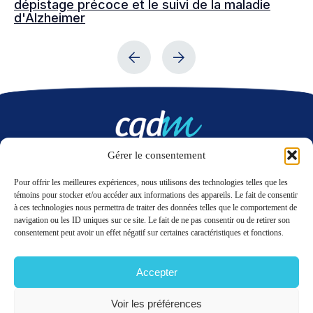
dépistage précoce et le suivi de la maladie
co
d'Alzheimer
ép
cl
Gérer le consentement
Nous contacter
Pour offrir les meilleures expériences, nous utilisons des technologies telles que les
témoins pour stocker et/ou accéder aux informations des appareils. Le fait de consentir
à ces technologies nous permettra de traiter des données telles que le comportement de
LinkedIn
Twitter
navigation ou les ID uniques sur ce site. Le fait de ne pas consentir ou de retirer son
consentement peut avoir un effet négatif sur certaines caractéristiques et fonctions.
Accepter
© 2026 CQDM.
TOUS DROITS RÉSERVÉS.
CONDITIONS D’UTILISATION
Voir les préférences
POLITIQUE DE RENSEIGNEMENTS PERSONNELS
PLAN DU SITE