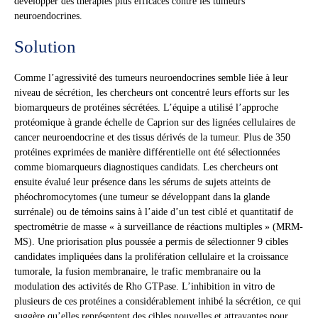
développer des thérapies plus efficaces contre les tumeurs
neuroendocrines.
Solution
Comme l’agressivité des tumeurs neuroendocrines semble liée à leur
niveau de sécrétion, les chercheurs ont concentré leurs efforts sur les
biomarqueurs de protéines sécrétées. L’équipe a utilisé l’approche
protéomique à grande échelle de Caprion sur des lignées cellulaires de
cancer neuroendocrine et des tissus dérivés de la tumeur. Plus de 350
protéines exprimées de manière différentielle ont été sélectionnées
comme biomarqueurs diagnostiques candidats. Les chercheurs ont
ensuite évalué leur présence dans les sérums de sujets atteints de
phéochromocytomes (une tumeur se développant dans la glande
surrénale) ou de témoins sains à l’aide d’un test ciblé et quantitatif de
spectrométrie de masse « à surveillance de réactions multiples » (MRM-
MS). Une priorisation plus poussée a permis de sélectionner 9 cibles
candidates impliquées dans la prolifération cellulaire et la croissance
tumorale, la fusion membranaire, le trafic membranaire ou la
modulation des activités de Rho GTPase. L’inhibition in vitro de
plusieurs de ces protéines a considérablement inhibé la sécrétion, ce qui
suggère qu’elles représentent des cibles nouvelles et attrayantes pour