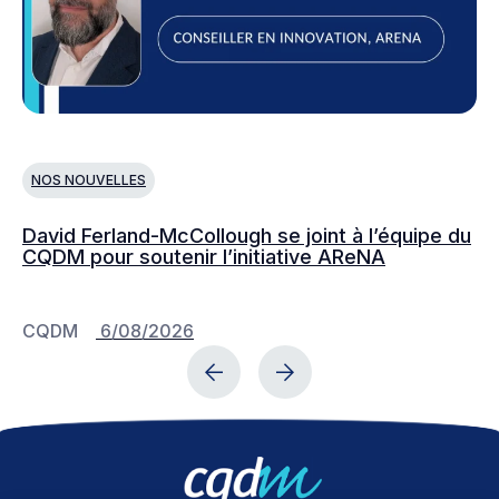
NOS NOUVELLES
N
David Ferland-McCollough se joint à l’équipe du
No
CQDM pour soutenir l’initiative AReNA
c
CQDM
6/08/2026
C