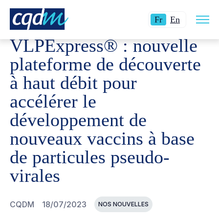
Ouvri
CQDM
NOUVELLES ET ÉVÉNEMENTS
VLPEXPRESS® :
Langue
Switch
la
Fr
En
navig
actuelle
language
du
VLPExpress® : nouvelle
site
:
to
Français.
English.
plateforme de découverte
à haut débit pour
accélérer le
développement de
nouveaux vaccins à base
de particules pseudo-
virales
CQDM
18/07/2023
NOS NOUVELLES