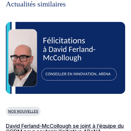
Actualités similaires
NOS NOUVELLES
N
David Ferland-McCollough se joint à l’équipe du
No