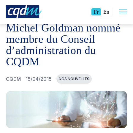
Ouvri
CQDM
NOUVELLES ET ÉVÉNEMENTS
MICHEL GOLDM
Langue
Switch
la
Fr
En
navig
actuelle
language
du
Michel Goldman nommé
site
:
to
Français.
English.
membre du Conseil
d’administration du
CQDM
CQDM
15/04/2015
NOS NOUVELLES