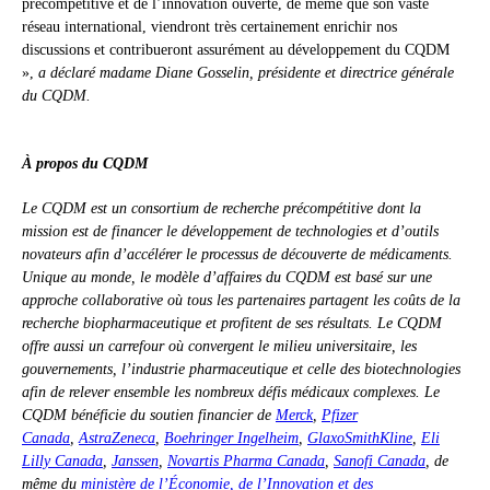
précompétitive et de l’innovation ouverte, de même que son vaste
réseau international, viendront très certainement enrichir nos
discussions et contribueront assurément au développement du CQDM
»,
a déclaré madame Diane Gosselin, présidente et directrice générale
du CQDM.
À propos du CQDM
Le CQDM est un consortium de recherche précompétitive dont la
mission est de financer le développement de technologies et d’outils
novateurs afin d’accélérer le processus de découverte de médicaments.
Unique au monde, le modèle d’affaires du CQDM est basé sur une
approche collaborative où tous les partenaires partagent les coûts de la
recherche biopharmaceutique et profitent de ses résultats. Le CQDM
offre aussi un carrefour où convergent le milieu universitaire, les
gouvernements, l’industrie pharmaceutique et celle des biotechnologies
afin de relever ensemble les nombreux défis médicaux complexes. Le
CQDM bénéficie du soutien financier de
Merck
,
Pfizer
Canada
,
AstraZeneca
,
Boehringer Ingelheim
,
GlaxoSmithKline
,
Eli
Lilly Canada
,
Janssen
,
Novartis Pharma Canada
,
Sanofi Canada
, de
même du
ministère de l’Économie, de l’Innovation et des