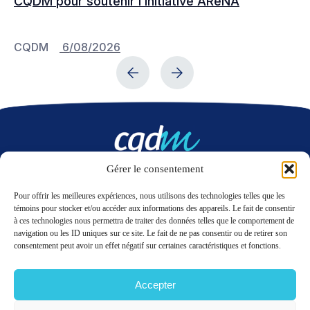
CQDM pour soutenir l’initiative AReNA
c
CQDM
6/08/2026
C
Gérer le consentement
Nous contacter
Pour offrir les meilleures expériences, nous utilisons des technologies telles que les
témoins pour stocker et/ou accéder aux informations des appareils. Le fait de consentir
à ces technologies nous permettra de traiter des données telles que le comportement de
LinkedIn
Twitter
navigation ou les ID uniques sur ce site. Le fait de ne pas consentir ou de retirer son
consentement peut avoir un effet négatif sur certaines caractéristiques et fonctions.
Accepter
© 2026 CQDM.
TOUS DROITS RÉSERVÉS.