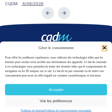
CQDM
6/08/2026
C
Gérer le consentement
Nous contacter
Pour offrir les meilleures expériences, nous utilisons des technologies telles que les
témoins pour stocker et/ou accéder aux informations des appareils. Le fait de consentir
à ces technologies nous permettra de traiter des données telles que le comportement de
LinkedIn
Twitter
navigation ou les ID uniques sur ce site. Le fait de ne pas consentir ou de retirer son
consentement peut avoir un effet négatif sur certaines caractéristiques et fonctions.
Accepter
© 2026 CQDM.
TOUS DROITS RÉSERVÉS.
CONDITIONS D’UTILISATION
Voir les préférences
POLITIQUE DE RENSEIGNEMENTS PERSONNELS
PLAN DU SITE
GÉRER MES COOKIES
Politique de témoins
Politique de renseignements personnels