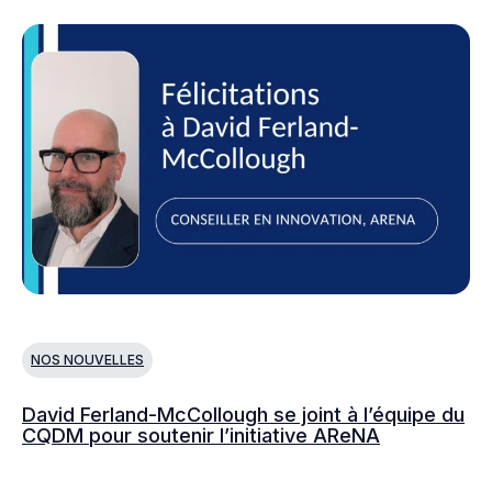
NOS NOUVELLES
N
David Ferland-McCollough se joint à l’équipe du
No
CQDM pour soutenir l’initiative AReNA
c