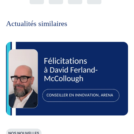
Actualités similaires
NOS NOUVELLES
N