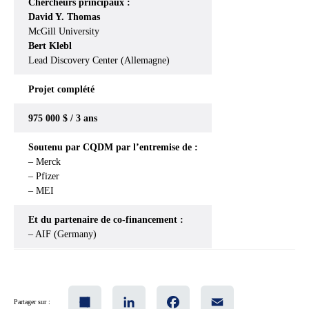
Chercheurs principaux :
David Y. Thomas
McGill University
Bert Klebl
Lead Discovery Center (Allemagne)
Projet
complété
975 000 $ / 3 ans
Soutenu par CQDM par l’entremise de :
– Merck
– Pfizer
– MEI
Et du partenaire de co-financement :
– AIF (Germany)
Share
LinkedIn
Facebook
Email
Partager sur :