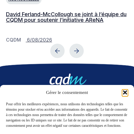
David Ferland-McCollough se joint à l’équipe du
No
CQDM pour soutenir l’initiative AReNA
c
CQDM
6/08/2026
C
Gérer le consentement
Nous contacter
Pour offrir les meilleures expériences, nous utilisons des technologies telles que les
témoins pour stocker et/ou accéder aux informations des appareils. Le fait de consentir
à ces technologies nous permettra de traiter des données telles que le comportement de
LinkedIn
Twitter
navigation ou les ID uniques sur ce site. Le fait de ne pas consentir ou de retirer son
consentement peut avoir un effet négatif sur certaines caractéristiques et fonctions.