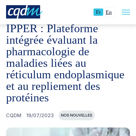
Ouvri
CQDM
NOUVELLES ET ÉVÉNEMENTS
IPPER : PLATE
Langue
Switch
la
Fr
En
navig
actuelle
language
du
IPPER : Plateforme
site
:
to
Français.
English.
intégrée évaluant la
pharmacologie de
maladies liées au
réticulum endoplasmique
et au repliement des
protéines
CQDM
19/07/2023
NOS NOUVELLES