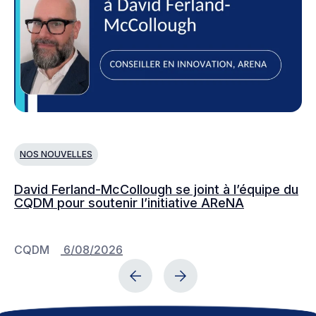
NOS NOUVELLES
N
David Ferland-McCollough se joint à l’équipe du
No
CQDM pour soutenir l’initiative AReNA
c
CQDM
6/08/2026
C