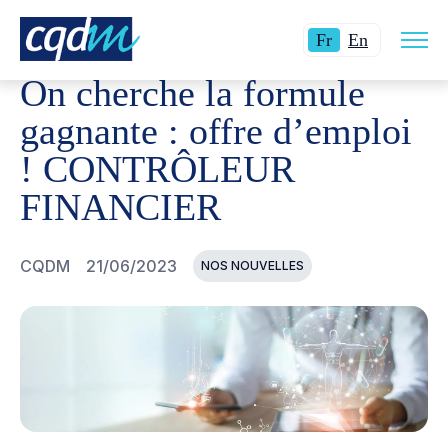
Ouvri
CQDM
NOUVELLES ET ÉVÉNEMENTS
ON CHERCHE LA
Langue
Switch
la
Fr
En
navig
actuelle
language
du
On cherche la formule
site
:
to
Français.
English.
gagnante : offre d’emploi
! CONTRÔLEUR
FINANCIER
CQDM
21/06/2023
NOS NOUVELLES