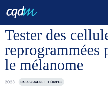
CQDM
RÉALISATIONS
PROJETS FINANCÉS
TESTE
Tester des cellu
reprogrammées 
le mélanome
2023
BIOLOGIQUES ET THÉRAPIES