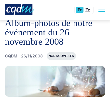
Ouvri
CQDM
NOUVELLES ET ÉVÉNEMENTS
ALBUM-PHOTOS
Langue
Switch
la
Fr
En
navig
actuelle
language
du
Album-photos de notre
site
:
to
Français.
English.
événement du 26
novembre 2008
CQDM
26/11/2008
NOS NOUVELLES