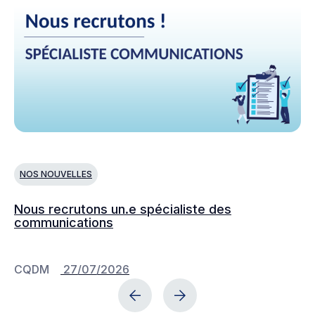
NOS NOUVELLES
L
Nous recrutons un.e spécialiste des
Le
communications
fa
sc
CQDM
27/07/2026
C