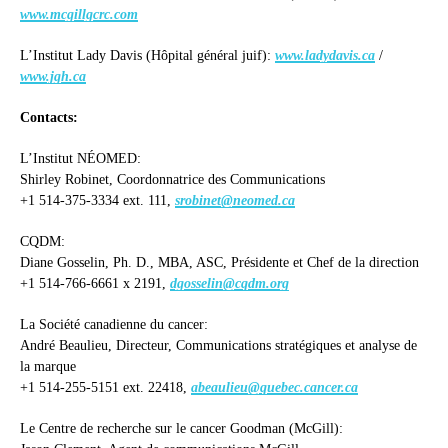
www.mcgillgcrc.com
L’Institut Lady Davis (Hôpital général juif):
www.ladydavis.ca
/
www.jgh.ca
Contacts:
L’Institut NÉOMED:
Shirley Robinet, Coordonnatrice des Communications
+1 514-375-3334 ext. 111,
srobinet@neomed.ca
CQDM:
Diane Gosselin, Ph. D., MBA, ASC, Présidente et Chef de la direction
+1 514-766-6661 x 2191,
dgosselin@cqdm.org
La Société canadienne du cancer:
André Beaulieu, Directeur, Communications stratégiques et analyse de
la marque
+1 514-255-5151 ext. 22418,
abeaulieu@quebec.cancer.ca
Le Centre de recherche sur le cancer Goodman (McGill):