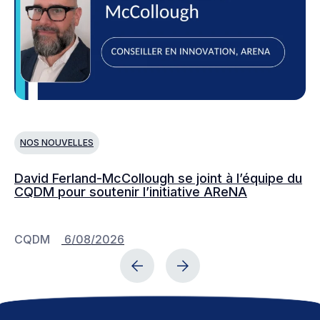
NOS NOUVELLES
N
David Ferland-McCollough se joint à l’équipe du
No
CQDM pour soutenir l’initiative AReNA
c
CQDM
6/08/2026
C