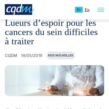
Ouvri
CQDM
NOUVELLES ET ÉVÉNEMENTS
LUEURS D’ESPOI
Langue
Switch
la
Fr
En
navig
actuelle
language
du
Lueurs d’espoir pour les
site
:
to
Français.
English.
cancers du sein difficiles
à traiter
CQDM
14/05/2019
NOS NOUVELLES