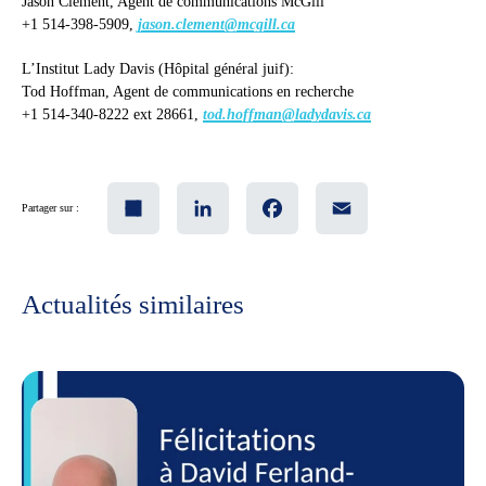
Jason Clement, Agent de communications McGill
+1 514-398-5909,
jason.clement@mcgill.ca
L’Institut Lady Davis (Hôpital général juif):
Tod Hoffman, Agent de communications en recherche
+1 514-340-8222 ext 28661,
tod.hoffman@ladydavis.ca
Share
LinkedIn
Facebook
Email
Partager sur :
Actualités similaires