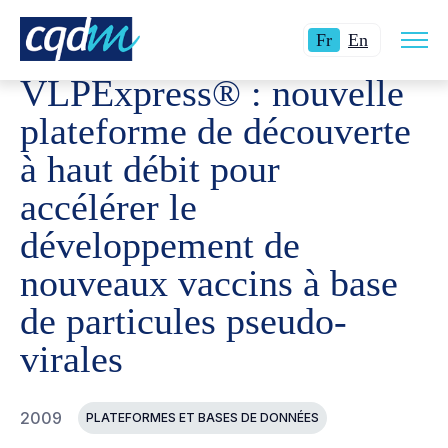
Ouvri
CQDM
RÉALISATIONS
PROJETS FINANCÉS
VLPEXP
Langue
Switch
la
Fr
En
navig
actuelle
language
du
VLPExpress® : nouvelle
site
:
to
Français.
English.
plateforme de découverte
à haut débit pour
accélérer le
développement de
nouveaux vaccins à base
de particules pseudo-
virales
2009
PLATEFORMES ET BASES DE DONNÉES