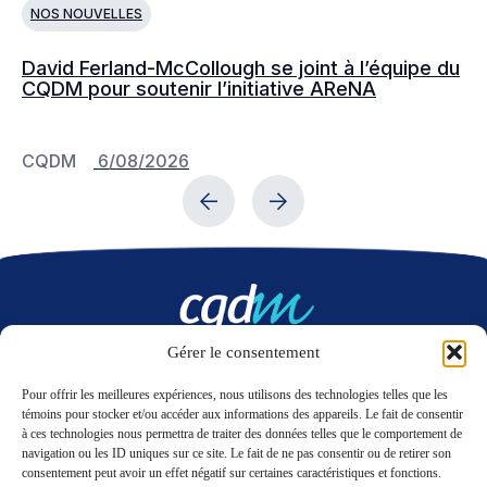
NOS NOUVELLES
N
David Ferland-McCollough se joint à l’équipe du
No
CQDM pour soutenir l’initiative AReNA
c
CQDM
6/08/2026
C
Gérer le consentement
Nous contacter
Pour offrir les meilleures expériences, nous utilisons des technologies telles que les
témoins pour stocker et/ou accéder aux informations des appareils. Le fait de consentir
à ces technologies nous permettra de traiter des données telles que le comportement de
LinkedIn
Twitter
navigation ou les ID uniques sur ce site. Le fait de ne pas consentir ou de retirer son
consentement peut avoir un effet négatif sur certaines caractéristiques et fonctions.