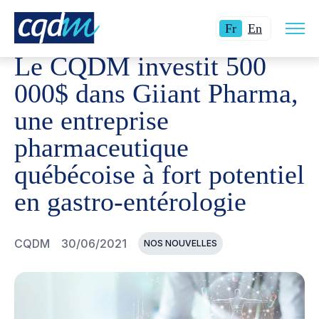
Ouvri
CQDM
NOUVELLES ET ÉVÉNEMENTS
LE CQDM INVES
Langue
Switch
la
Fr
En
navig
actuelle
language
du
Le CQDM investit 500
site
:
to
Français.
English.
000$ dans Giiant Pharma,
une entreprise
pharmaceutique
québécoise à fort potentiel
en gastro-entérologie
CQDM
30/06/2021
NOS NOUVELLES