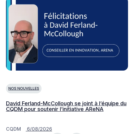
NOS NOUVELLES
N
David Ferland-McCollough se joint à l’équipe du
No
CQDM pour soutenir l’initiative AReNA
c
CQDM
6/08/2026
C