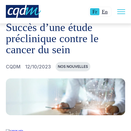
Ouvri
CQDM
NOUVELLES ET ÉVÉNEMENTS
SUCCÈS D'UNE 
Langue
Switch
la
Fr
En
navig
actuelle
language
du
Succès d’une étude
site
:
to
Français.
English.
préclinique contre le
cancer du sein
CQDM
12/10/2023
NOS NOUVELLES